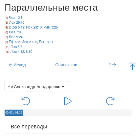
Параллельные места
Лев 12:8
Исх 29:10
2Кор 5:19
;
Исх 29:10
;
Рим 3:25
Лев 7:8
Лев 9:24
Еф 5:2
;
Исх 29:25
;
Быт 8:21
Лев 5:7
Лев 4:12
;
6:10
Исход
Список книг
2
Александр Бондаренко
00:00
/
03:36
Все переводы