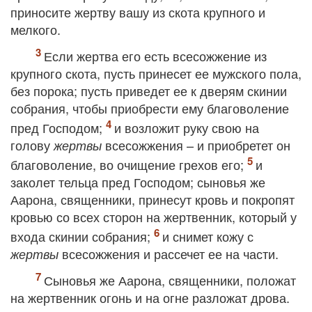
приносите жертву вашу из скота крупного и
мелкого.
Если жертва его есть всесожжение из
крупного скота, пусть принесет ее мужского пола,
без порока; пусть приведет ее к дверям скинии
собрания, чтобы приобрести ему благоволение
пред Господом;
и возложит руку свою на
голову
всесожжения – и приобретет он
жертвы
благоволение, во очищение грехов его;
и
заколет тельца пред Господом; сыновья же
Аарона, священники, принесут кровь и покропят
кровью со всех сторон на жертвенник, который у
входа скинии собрания;
и снимет кожу с
всесожжения и рассечет ее на части.
жертвы
Сыновья же Аарона, священники, положат
на жертвенник огонь и на огне разложат дрова.