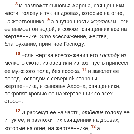
И разложат сыновья Аарона, священники,
части, голову и тук на дровах, которые на огне,
на жертвеннике;
а внутренности
и ноги
жертвы
ее вымоет он водой, и сожжет священник все на
жертвеннике.
всесожжение, жертва,
Это
благоухание, приятное Господу.
Если жертва всесожжения его
из
Господу
мелкого скота, из овец или из коз, пусть принесет
ее мужского пола, без порока,
и заколет ее
перед Господом с северной стороны
жертвенника, и сыновья Аарона, священники,
покропят кровью ее на жертвенник со всех
сторон.
И рассекут ее на части,
голову ее
отделив
и тук ее, и разложит их священник на дровах,
которые на огне, на жертвеннике,
а