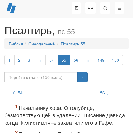
Перейти
к
содержимому
Псалтирь,
пс 55
Библия
Синодальный
Псалтирь 55
1
2
3
↔
54
55
56
↔
149
150
»
54
56
Начальнику хора. О голубице,
безмолвствующей в удалении. Писание Давида,
когда Филистимляне захватили его в Гефе.