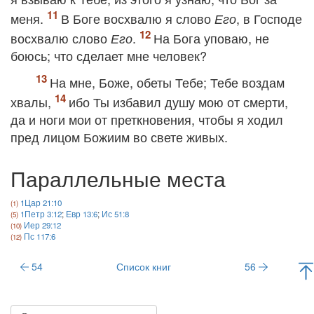
меня.
В Боге восхвалю я слово
, в Господе
Его
восхвалю слово
.
На Бога уповаю, не
Его
боюсь; что сделает мне человек?
На мне, Боже, обеты Тебе; Тебе воздам
хвалы,
ибо Ты избавил душу мою от смерти,
да и ноги мои от преткновения, чтобы я ходил
пред лицом Божиим во свете живых.
Параллельные места
1Цар 21:10
1Петр 3:12
;
Евр 13:6
;
Ис 51:8
Иер 29:12
Пс 117:6
54
Список книг
56