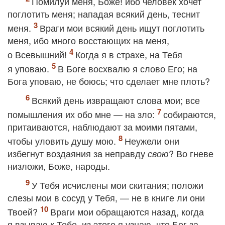
Помилуй меня, Боже! ибо человек хочет
поглотить меня; нападая всякий день, теснит
меня.
Враги мои всякий день ищут поглотить
меня, ибо много восстающих на меня,
о Всевышний!
Когда я в страхе, на Тебя
я уповаю.
В Боге восхвалю я слово Его; на
Бога уповаю, не боюсь; что сделает мне плоть?
Всякий день извращают слова мои; все
помышления их обо мне — на зло:
собираются,
притаиваются, наблюдают за моими пятами,
чтобы уловить душу мою.
Неужели они
избегнут воздаяния за неправду
? Во гневе
свою
низложи, Боже, народы.
У Тебя исчислены мои скитания; положи
слезы мои в сосуд у Тебя, — не в книге ли они
Твоей?
Враги мои обращаются назад, когда
я взываю к Тебе, из этого я узнаю, что Бог за