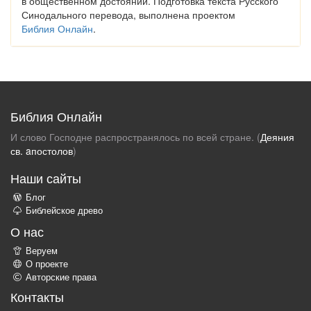
в общественном достоянии. Подготовка текста Русского
Синодального перевода, выполнена проектом
Библия Онлайн
.
Библия Онлайн
И слово Господне распространялось по всей стране. (
Деяния
св. aпостолов
)
Наши сайты
Блог
Библейское древо
О нас
Веруем
О проекте
Авторские права
Контакты