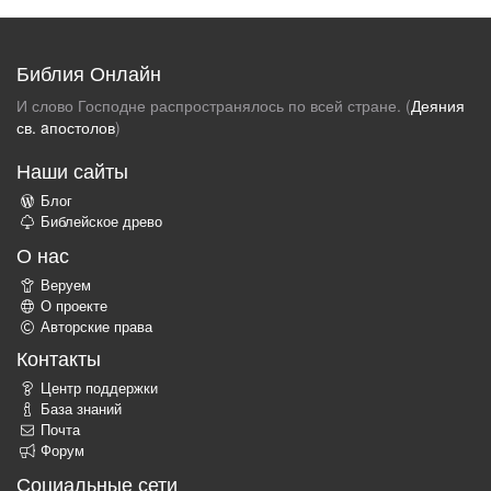
Библия Онлайн
И слово Господне распространялось по всей стране. (
Деяния
св. aпостолов
)
Наши сайты
Блог
Библейское древо
О нас
Веруем
О проекте
Авторские права
Контакты
Центр поддержки
База знаний
Почта
Форум
Социальные сети