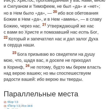
и Силуаном и Тимофеем, не был «да» и «нет»;
но в Нем было «да», —
ибо все обетования
Божии в Нем «да», и в Нем «аминь», — в славу
Божию, через нас.
Утверждающий же нас
с вами во Христе и помазавший нас
Бог,
есть
Который и запечатлел нас и дал залог Духа
в сердца наши.
Бога призываю во свидетели на душу
мою, что, щадя вас, я доселе не приходил
в Коринф,
не потому, будто мы берем власть
над верою вашею; но мы споспешествуем
радости вашей: ибо верою вы тверды.
Параллельные места
1Кор 1:3
1Петр 1:3
;
Исх 34:6