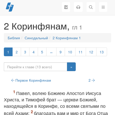
Перейти
к
содержимому
2 Коринфянам,
гл 1
Библия
Синодальный
2 Коринфянам 1
1
2
3
4
5
↔
9
10
11
12
13
»
Первое Коринфянам
2
Павел, волею Божиею Апостол Иисуса
Христа, и Тимофей брат — церкви Божией,
находящейся в Коринфе, со всеми святыми по
всей Ахаии:
благодать вам и мир от Бога Отца