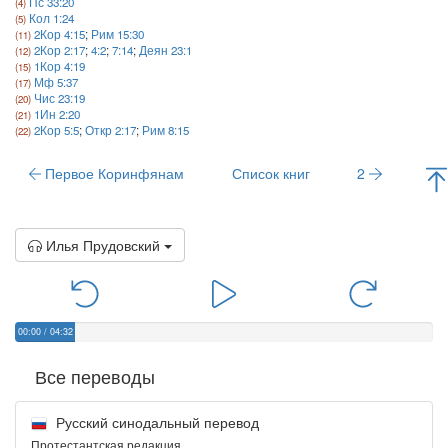
Пс 33:20
Кол 1:24
2Кор 4:15
;
Рим 15:30
2Кор 2:17
;
4:2
;
7:14
;
Деян 23:1
1Кор 4:19
Мф 5:37
Чис 23:19
1Ин 2:20
2Кор 5:5
;
Откр 2:17
;
Рим 8:15
Первое Коринфянам
Список книг
2
Илья Прудовский
00:00
/
04:32
Все переводы
Русский синодальный перевод
Протестантская редакция