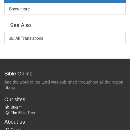
Show more
See Also
All Translations
Bible Online
And the word of the Lord was published throughout all the region.
(
Acts
)
Our sites
ru
Blog
The Bible Tree
About us
Creed