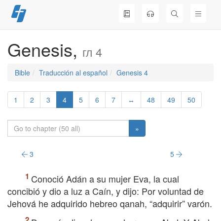
Skip
to
content
Genesis,
гл 4
Bible
Traducción al español
Genesis 4
1
2
3
4
5
6
7
↔
48
49
50
»
3
5
Conoció Adán a su mujer Eva, la cual
concibió y dio a luz a Caín, y dijo: Por voluntad de
Jehová he adquirido hebreo qanah, “adquirir” varón.