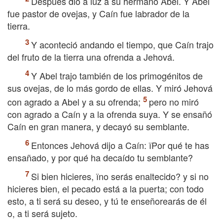
Después dio a luz a su hermano Abel. Y Abel
fue pastor de ovejas, y Caín fue labrador de la
tierra.
Y aconteció andando el tiempo, que Caín trajo
del fruto de la tierra una ofrenda a Jehová.
Y Abel trajo también de los primogénitos de
sus ovejas, de lo más gordo de ellas. Y miró Jehová
con agrado a Abel y a su ofrenda;
pero no miró
con agrado a Caín y a la ofrenda suya. Y se ensañó
Caín en gran manera, y decayó su semblante.
Entonces Jehová dijo a Caín: їPor qué te has
ensañado, y por qué ha decaído tu semblante?
Si bien hicieres, їno serás enaltecido? y si no
hicieres bien, el pecado está a la puerta; con todo
esto, a ti será su deseo, y tú te enseñorearás de él
o, a ti será sujeto.