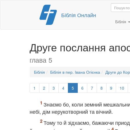
Перейти
Біблія Онлайн
до
вмісту
Біблія
Друге послання апо
глава 5
Біблія
Біблія в пер. Івана Огієнка
Друге до Ко
1
2
3
4
5
6
7
8
9
10
Знаємо бо, коли земний мешкальний
небі, дім нерукотворний та вічний.
Тому то й зідхаємо, бажаючи прио