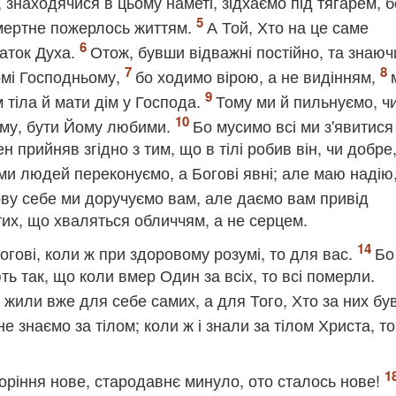
 знаходячися в цьому наметі, зідхаємо під тягарем, б
смертне пожерлось життям.
А Той, Хто на це саме
даток Духа.
Отож, бувши відважні постійно, та знаюч
омі Господньому,
бо ходимо вірою, а не видінням,
 тіла й мати дім у Господа.
Тому ми й пильнуємо, ч
дому, бути Йому любими.
Бо мусимо всі ми з'явитися
прийняв згідно з тим, що в тілі робив він, чи добре,
ми людей переконуємо, а Богові явні; але маю надію
ову себе ми доручуємо вам, але даємо вам привід
их, що хваляться обличчям, а не серцем.
огові, коли ж при здоровому розумі, то для вас.
Бо
 так, що коли вмер Один за всіх, то всі померли.
не жили вже для себе самих, а для Того, Хто за них бу
не знаємо за тілом; коли ж і знали за тілом Христа, т
творіння нове, стародавнє минуло, ото сталось нове!