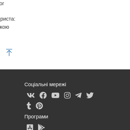
ог
Христа:
ожою
Соціальні мережі
Програми