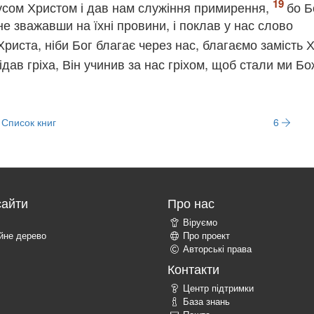
сусом Христом і дав нам служіння примирення,
бо Б
не зважавши на їхні провини, і поклав у нас слово
Христа, ніби Бог благає через нас, благаємо замість 
відав гріха, Він учинив за нас гріхом, щоб стали ми Б
Список книг
6
сайти
Про нас
Віруємо
ійне дерево
Про проект
Авторські права
Контакти
Центр підтримки
База знань