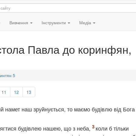
Вивчення
Інструменти
Медіа
стола Павла до коринфян,
ринтян 5
11
12
13
 намет наш зруйнується, то маємо будівлю від Бога
дягтися будівлею нашею, що з неба,
коли б тільки