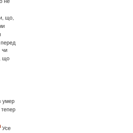
о не
и, що,
ми
и
 перед
 чи
, що
в умер
о тепер
Усе