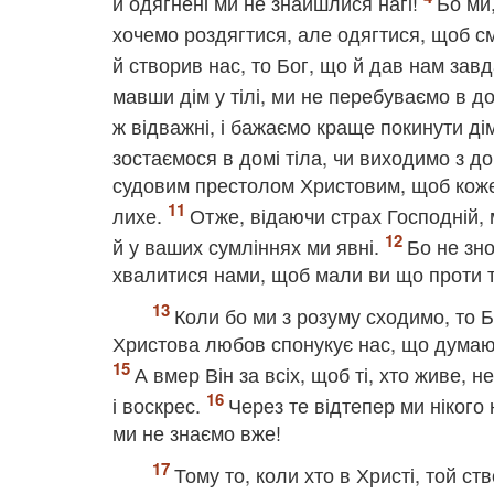
й одягнені ми не знайшлися нагі!
Бо ми,
хочемо роздягтися, але одягтися, щоб 
й створив нас, то Бог, що й дав нам зав
мавши дім у тілі, ми не перебуваємо в д
ж відважні, і бажаємо краще покинути дім
зостаємося в домі тіла, чи виходимо з 
судовим престолом Христовим, щоб кожен 
лихе.
Отже, відаючи страх Господній, 
й у ваших сумліннях ми явні.
Бо не зн
хвалитися нами, щоб мали ви що проти т
Коли бо ми з розуму сходимо, то Б
Христова любов спонукує нас, що думають
А вмер Він за всіх, щоб ті, хто живе, 
і воскрес.
Через те відтепер ми нікого 
ми не знаємо вже!
Тому то, коли хто в Христі, той с