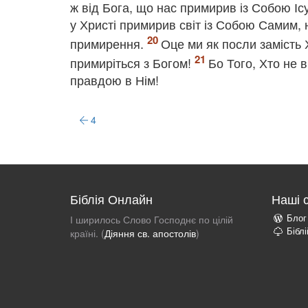
ж від Бога, що нас примирив із Собою І
у Христі примирив світ із Собою Самим, 
примирення.
Оце ми як посли замість 
примиріться з Богом!
Бо Того, Хто не 
правдою в Нім!
4
Біблія Онлайн
Наші 
Блог
І ширилось Слово Господнє по цілій
Бібл
країні. (
Діяння св. апостолів
)