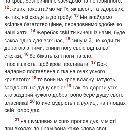
на кров, безпричинно засядьмо на неповинного,
живих поковтаймо ми їх, як шеол, та здорових,
як тих, які сходять до гробу!
Ми знайдемо
всіляке багатство цінне, переповнимо здобиччю
наші хати.
Жеребок свій ти кинеш із нами, буде
саква одна для всіх нас,
сину мій, не ходи ти
дорогою з ними, спини ногу свою від їхньої
стежки,
бо біжать їхні ноги на зло,
і поспішають, щоб кров проливати!
Бож
надармо поставлена сітка на очах усього
крилатого:
то вони на кров власну чатують,
засідають на душу свою!
Такі то дороги усіх,
хто заздрий чужого добра: воно бере душу свого
власника!
Кличе мудрість на вулиці, на площах
свій голос дає,
на шумливих місцях проповідує, у місті
при входах до брам вона каже слова свої: