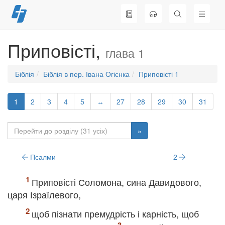
Перейти
до
вмісту
Приповісті,
глава 1
Біблія
Біблія в пер. Івана Огієнка
Приповісті 1
1
2
3
4
5
↔
27
28
29
30
31
»
Псалми
2
Приповісті Соломона, сина Давидового,
царя Ізраїлевого,
щоб пізнати премудрість і карність, щоб