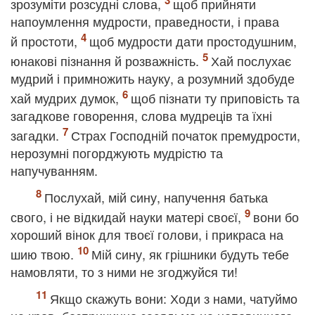
зрозуміти розсудні слова,
щоб прийняти
напоумлення мудрости, праведности, і права
й простоти,
щоб мудрости дати простодушним,
юнакові пізнання й розважність.
Хай послухає
мудрий і примножить науку, а розумний здобуде
хай мудрих думок,
щоб пізнати ту приповість та
загадкове говорення, слова мудреців та їхні
загадки.
Страх Господній початок премудрости,
нерозумні погорджують мудрістю та
напучуванням.
Послухай, мій сину, напучення батька
свого, і не відкидай науки матері своєї,
вони бо
хороший вінок для твоєї голови, і прикраса на
шию твою.
Мій сину, як грішники будуть тебе
намовляти, то з ними не згоджуйся ти!
Якщо скажуть вони: Ходи з нами, чатуймо