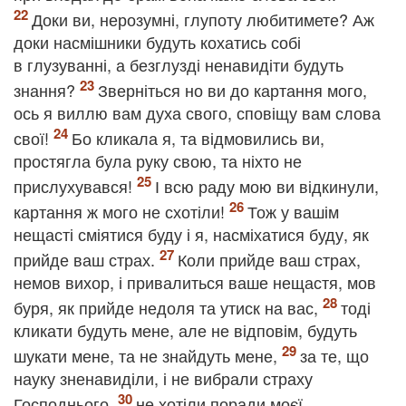
Доки ви, нерозумні, глупоту любитимете? Аж
доки насмішники будуть кохатись собі
в глузуванні, а безглузді ненавидіти будуть
знання?
Зверніться но ви до картання мого,
ось я виллю вам духа свого, сповіщу вам слова
свої!
Бо кликала я, та відмовились ви,
простягла була руку свою, та ніхто не
прислухувався!
І всю раду мою ви відкинули,
картання ж мого не схотіли!
Тож у вашім
нещасті сміятися буду і я, насміхатися буду, як
прийде ваш страх.
Коли прийде ваш страх,
немов вихор, і привалиться ваше нещастя, мов
буря, як прийде недоля та утиск на вас,
тоді
кликати будуть мене, але не відповім, будуть
шукати мене, та не знайдуть мене,
за те, що
науку зненавиділи, і не вибрали страху
Господнього,
не хотіли поради моєї,