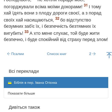
погорджували всіма моїми докорами!
І тому
хай їдять вони з плоду дороги своєї, а з порад
своїх хай насищаються,
бо відступство
безумних заб'є їх, і безпечність безтямних їх
вигубить!
А хто мене слухає, той буде жити
безпечно, і буде спокійний від страху перед злом!
Псалми
Список книг
2
Всі переклади
Біблія в пер. Івана Огієнка
Показати більше
Дивіться також