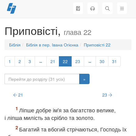
Перейти
до
вмісту
Приповісті,
глава 22
Біблія
Біблія в пер. Івана Огієнка
Приповісті 22
1
2
3
↔
21
22
23
↔
30
31
»
21
23
Ліпше добре ім'я за багатство велике,
і ліпша милість за срібло та золото.
Багатий та вбогий стрічаються, Господь їх