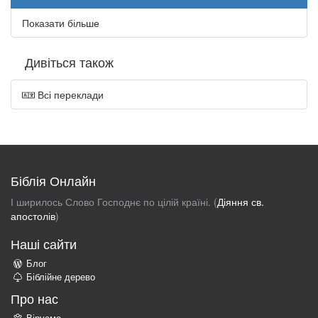
Показати більше
Дивіться також
Всі переклади
Біблія Онлайн
І ширилось Слово Господнє по цілій країні. (
Діяння св.
апостолів
)
Наші сайти
Блог
Біблійне дерево
Про нас