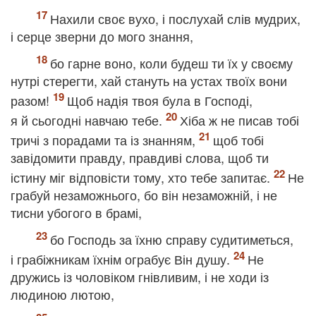
Нахили своє вухо, і послухай слів мудрих,
і серце зверни до мого знання,
бо гарне воно, коли будеш ти їх у своєму
нутрі стерегти, хай стануть на устах твоїх вони
разом!
Щоб надія твоя була в Господі,
я й сьогодні навчаю тебе.
Хіба ж не писав тобі
тричі з порадами та із знанням,
щоб тобі
завідомити правду, правдиві слова, щоб ти
істину міг відповісти тому, хто тебе запитає.
Не
грабуй незаможнього, бо він незаможній, і не
тисни убогого в брамі,
бо Господь за їхню справу судитиметься,
і грабіжникам їхнім ограбує Він душу.
Не
дружись із чоловіком гнівливим, і не ходи із
людиною лютою,