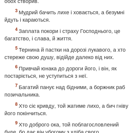
обох створив.
Мудрий бачить лихе і ховається, а безумні
йдуть і караються.
Заплата покори і страху Господнього, це
багатство, і слава, й життя.
Тернина й пастки на дорозі лукавого, а хто
стереже свою душу, відійде далеко від них.
Привчай юнака до дороги його, і він, як
постаріється, не уступиться з неї.
Багатий панує над бідними, а боржник раб
позичальника.
Хто сіє кривду, той жатиме лихо, а бич гніву
його покінчиться.
Хто доброго ока, той поблагословлений
буде, бо дає він убогому з хліба свого.