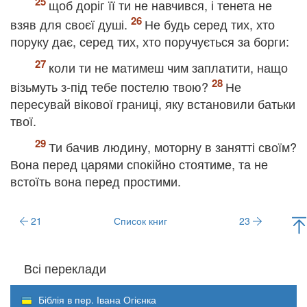
щоб доріг її ти не навчився, і тенета не
взяв для своєї душі.
Не будь серед тих, хто
поруку дає, серед тих, хто поручується за борги:
коли ти не матимеш чим заплатити, нащо
візьмуть з-під тебе постелю твою?
Не
пересувай вікової границі, яку встановили батьки
твої.
Ти бачив людину, моторну в занятті своїм?
Вона перед царями спокійно стоятиме, та не
встоїть вона перед простими.
21
Список книг
23
Всі переклади
Біблія в пер. Івана Огієнка