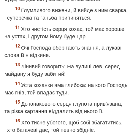
Глумливого вижени, й вийде з ним сварка,
і суперечка та ганьба припиняться.
Хто чистість серця кохає, той має хороше
на устах, і другом йому буде цар.
Очі Господа оберігають знання, а лукаві
слова Він відкине.
Лінивий говорить: На вулиці лев, серед
майдану я буду забитий!
Уста коханки яма глибока: на кого Господь
має гнів, той впадає туди.
До юнакового серця глупота прив'язана,
та різка картання віддалить від нього її.
Хто тисне убогого, щоб собі збагатитись,
і хто багачеві дає, той певно збідніє.