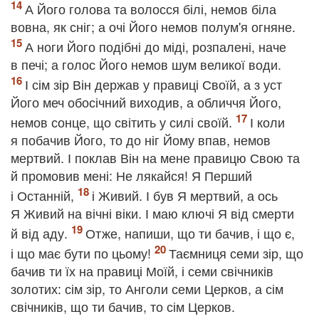
А Його голова та волосся білі, немов біла
вовна, як сніг; а очі Його немов полум'я огняне.
А ноги Його подібні до міді, розпалені, наче
в печі; а голос Його немов шум великої води.
І сім зір Він держав у правиці Своїй, а з уст
Його меч обосічний виходив, а обличчя Його,
немов сонце, що світить у силі своїй.
І коли
я побачив Його, то до ніг Йому впав, немов
мертвий. І поклав Він на мене правицю Свою та
й промовив мені: Не лякайся! Я Перший
і Останній,
і Живий. І був Я мертвий, а ось
Я Живий на вічні віки. І маю ключі Я від смерти
й від аду.
Отже, напиши, що ти бачив, і що є,
і що має бути по цьому!
Таємниця семи зір, що
бачив ти їх на правиці Моїй, і семи свічників
золотих: сім зір, то Анголи семи Церков, а сім
свічників, що ти бачив, то сім Церков.