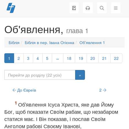
Перейти
до
вмісту
Об'явлення,
глава 1
Біблія
Біблія в пер. Івана Огієнка
Об'явлення 1
1
2
3
4
5
↔
18
19
20
21
22
»
До Євреїв
2
Об'явлення Ісуса Христа, яке дав Йому
Бог, щоб показати Своїм рабам, що незабаром
статися має. І Він показав, і послав Своїм
Анголом рабові Своєму Іванові,