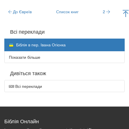
До Євреїв
Список книг
2
Всі переклади
Біблія в пер. Івана Огієнка
Показати більше
Дивіться також
Всі переклади
Біблія Онлайн