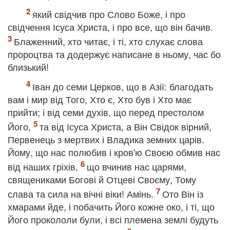
який свідчив про Слово Боже, і про
свідчення Ісуса Христа, і про все, що він бачив.
Блаженний, хто читає, і ті, хто слухає слова
пророцтва та додержує написане в ньому, час бо
близький!
Іван до семи Церков, що в Азії: благодать
вам і мир від Того, Хто є, Хто був і Хто має
прийти; і від семи духів, що перед престолом
Його,
та від Ісуса Христа, а Він Свідок вірний,
Первенець з мертвих і Владика земних царів.
Йому, що нас полюбив і кров'ю Своєю обмив нас
від наших гріхів,
що вчинив нас царями,
священиками Богові й Отцеві Своєму, Тому
слава та сила на вічні віки! Амінь.
Ото Він із
хмарами йде, і побачить Його кожне око, і ті, що
Його прокололи були, і всі племена землі будуть