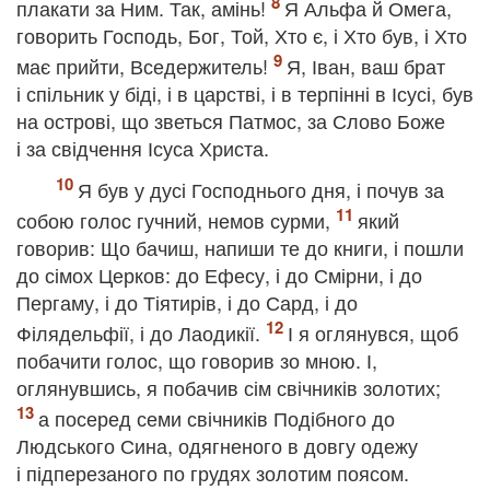
плакати за Ним. Так, амінь!
Я Альфа й Омега,
говорить Господь, Бог, Той, Хто є, і Хто був, і Хто
має прийти, Вседержитель!
Я, Іван, ваш брат
і спільник у біді, і в царстві, і в терпінні в Ісусі, був
на острові, що зветься Патмос, за Слово Боже
і за свідчення Ісуса Христа.
Я був у дусі Господнього дня, і почув за
собою голос гучний, немов сурми,
який
говорив: Що бачиш, напиши те до книги, і пошли
до сімох Церков: до Ефесу, і до Смірни, і до
Пергаму, і до Тіятирів, і до Сард, і до
Філядельфії, і до Лаодикії.
І я оглянувся, щоб
побачити голос, що говорив зо мною. І,
оглянувшись, я побачив сім свічників золотих;
а посеред семи свічників Подібного до
Людського Сина, одягненого в довгу одежу
і підперезаного по грудях золотим поясом.