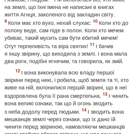
на землі, що їхні імена не написані в книгах
життя Агнця, заколеного від закладин світу.
Коли має хто вухо, нехай слухає:
Коли хто до
полону веде, сам піде в полон. Коли хто мечем
убиває, такий мусить сам бути вбитий мечем!
Отут терпеливість та віра святих!
І бачив
я іншу звірину, що виходила з землі. І вона мала
два роги, подібні ягнячим, та говорила, як змій.
І вона виконувала всю владу першої
звірини перед нею, і робила, щоб земля та ті, хто
живе на ній, вклонилися першій звірині, що в неї
вздоровлена була її рана смертельна.
І чинить
вона великі ознаки, так що й огонь зводить
з неба додолу перед людьми.
І зводить вона
мешканців землі через ознаки, що їх дано їй
чинити перед звіриною, намовляючи мешканців
землі зробити образа звірини, що має рану від