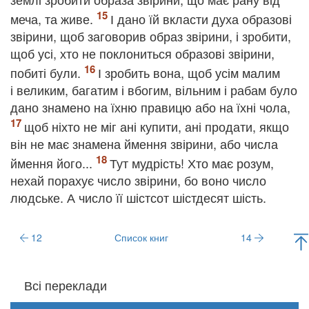
меча, та живе.
І дано їй вкласти духа образові
звірини, щоб заговорив образ звірини, і зробити,
щоб усі, хто не поклониться образові звірини,
побиті були.
І зробить вона, щоб усім малим
і великим, багатим і вбогим, вільним і рабам було
дано знамено на їхню правицю або на їхні чола,
щоб ніхто не міг ані купити, ані продати, якщо
він не має знамена ймення звірини, або числа
ймення його...
Тут мудрість! Хто має розум,
нехай порахує число звірини, бо воно число
людське. А число її шістсот шістдесят шість.
12
Список книг
14
Всі переклади