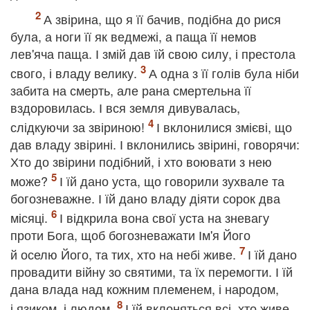
А звірина, що я її бачив, подібна до рися
була, а ноги її як ведмежі, а паща її немов
лев'яча паща. І змій дав їй свою силу, і престола
свого, і владу велику.
А одна з її голів була ніби
забита на смерть, але рана смертельна її
вздоровилась. І вся земля дивувалась,
слідкуючи за звіриною!
І вклонилися змієві, що
дав владу звірині. І вклонились звірині, говорячи:
Хто до звірини подібний, і хто воювати з нею
може?
І їй дано уста, що говорили зухвале та
богозневажне. І їй дано владу діяти сорок два
місяці.
І відкрила вона свої уста на зневагу
проти Бога, щоб богозневажати Ім'я Його
й оселю Його, та тих, хто на небі живе.
І їй дано
провадити війну зо святими, та їх перемогти. І їй
дана влада над кожним племенем, і народом,
і язиком, і людом.
І їй вклоняться всі, хто живе