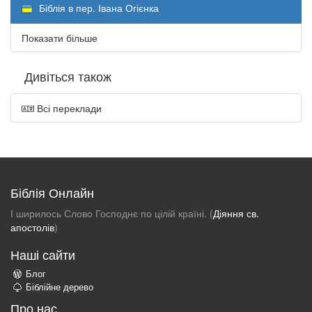
Біблія в пер. Івана Огієнка
Показати більше
Дивіться також
Всі переклади
Біблія Онлайн
І ширилось Слово Господнє по цілій країні. (
Діяння св.
апостолів
)
Наші сайти
Блог
Біблійне дерево
Про нас