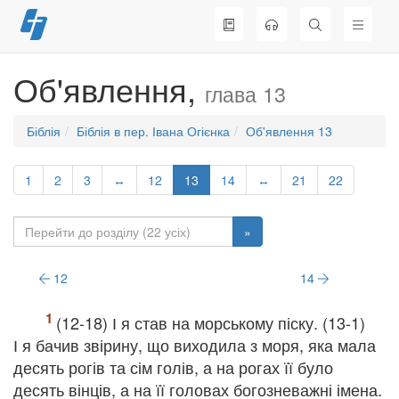
Перейти
до
вмісту
Об'явлення,
глава 13
Біблія
Біблія в пер. Івана Огієнка
Об'явлення 13
1
2
3
↔
12
13
14
↔
21
22
»
12
14
(12-18) І я став на морському піску. (13-1)
І я бачив звірину, що виходила з моря, яка мала
десять рогів та сім голів, а на рогах її було
десять вінців, а на її головах богозневажні імена.