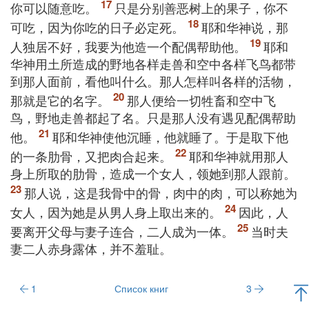
你可以随意吃。
只是分别善恶树上的果子，你不
可吃，因为你吃的日子必定死。
耶和华神说，那
人独居不好，我要为他造一个配偶帮助他。
耶和
华神用土所造成的野地各样走兽和空中各样飞鸟都带
到那人面前，看他叫什么。那人怎样叫各样的活物，
那就是它的名字。
那人便给一切牲畜和空中飞
鸟，野地走兽都起了名。只是那人没有遇见配偶帮助
他。
耶和华神使他沉睡，他就睡了。于是取下他
的一条肋骨，又把肉合起来。
耶和华神就用那人
身上所取的肋骨，造成一个女人，领她到那人跟前。
那人说，这是我骨中的骨，肉中的肉，可以称她为
女人，因为她是从男人身上取出来的。
因此，人
要离开父母与妻子连合，二人成为一体。
当时夫
妻二人赤身露体，并不羞耻。
1
Список книг
3