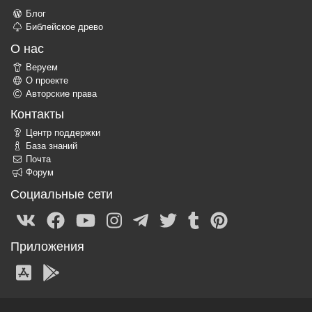
Блог
Библейское древо
О нас
Веруем
О проекте
Авторские права
Контакты
Центр поддержки
База знаний
Почта
Форум
Социальные сети
Приложения