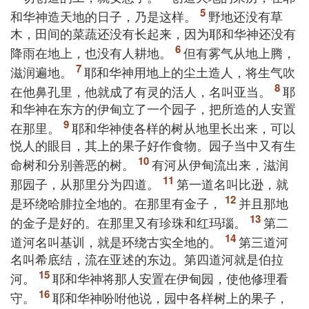
和华神造天地的日子，乃是这样。
野地还没有草
木，田间的菜蔬还没有长起来，因为耶和华神还没有
降雨在地上，也没有人耕地。
但有雾气从地上腾，
滋润遍地。
耶和华神用地上的尘土造人，将生气吹
在他鼻孔里，他就成了有灵的活人，名叫亚当。
耶
和华神在东方的伊甸立了一个园子，把所造的人安置
在那里。
耶和华神使各样的树从地里长出来，可以
悦人的眼目，其上的果子好作食物。园子当中又有生
命树和分别善恶的树。
有河从伊甸流出来，滋润
那园子，从那里分为四道。
第一道名叫比逊，就
是环绕哈腓拉全地的。在那里有金子，
并且那地
的金子是好的。在那里又有珍珠和红玛瑙。
第二
道河名叫基训，就是环绕古实全地的。
第三道河
名叫希底结，流在亚述的东边。第四道河就是伯拉
河。
耶和华神将那人安置在伊甸园，使他修理看
守。
耶和华神吩咐他说，园中各样树上的果子，