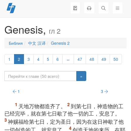
Перейти
к
содержимому
Genesis,
гл 2
Библия
中文 汉译
Genesis 2
1
2
3
4
5
6
↔
47
48
49
50
»
1
3
天地万物都造齐了。
到第七日，神造物的工
已经完毕，就在第七日歇了他一切的工，安息了。
神赐福给第七日，定为圣日，因为在这日神歇了他
一切创造的工，就安息了。
创造天地的来历，在耶