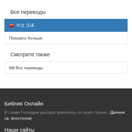
Все переводы
中文 汉译
Показать больше
Смотрите также
Все переводы
Библия Онлайн
И слово Господне распространялось по всей стране. (
Деяния
св. aпостолов
)
Наши сайты