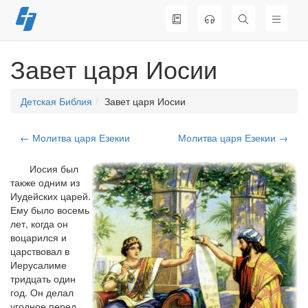
Перейти
к
содержимому
Завет царя Иосии
Детская Библия
Завет царя Иосии
← Молитва царя Езекии
Молитва царя Езекии →
Иосия был
также одним из
Иудейских царей.
Ему было восемь
лет, когда он
воцарился и
царствовал в
Иерусалиме
тридцать один
год. Он делал
угодное перед