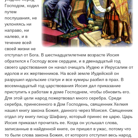
Господом, ходил
путем
послушания, не
уклоняясь ни
направо, ни
налево, и в
течение всей
своей жизни не
отступал от Бога. В шестнадцатилетнем возрасте Иосия
обратился к Господу всем сердцем, и в двенадцатый год
своего царствования он начал очищать Иудею и Иерусалим от
идолов и их жертвенников. На всей земле Иудейской он
разрушил идольские статуи и все кумиры разбил в прах. В
восемнадцатый год царствования Иосия дал приказание
приступить к работам в доме Господнем, чтобы обновить его.
Для этой цели народ пожертвовал много серебра. Среди
серебра, принесенного в Дом Господень, священник Хелкия
нашел книгу закона Божия, данного через Моисея. Священник
отдал эту книгу писцу Шафану, который принес ее царю. Царь
Иосия приказал прочитать ее. Когда он услышал слова,
записанные в найденной книге, он пришел в ужас, потому что
то были слова закона Божия, от которого отступил весь народ.