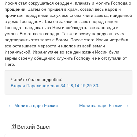
Иосия стал сокрушаться сердцем, плакать и молить Господа о
прощении. Затем он пришел в храм, созвал весь народ и
прочитал перед ними вслух все слова книги завета, найденной
в доме Господнем. Там он заключил завет перед лицом
Господа - следовать за Ним и соблюдать все заповеди и
уставы Его от всего сердца. Также и всему народу он велел
подтвердить этот завет с Богом. После этого Иосия истребил
все оставшиеся мерзости и идолов из всей земли
Израильской. Израильтяне во все дни жизни Иосии были
верны своему обещанию служить Господу и не отступали от
Него.
Читайте более подробно:
Вторая Паралипоменон 34:1-8,14-19,29-33
.
← Молитва царя Езекии
Молитва царя Езекии →
Ветхий Завет