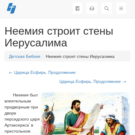
Перейти
к
содержимому
Неемия строит стены
Иерусалима
Детская Библия
Неемия строит стены Иерусалима
← Царица Есфирь. Продолжение
Царица Есфирь. Продолжение →
Неемия был
влиятельным
придворным при
дворе
персидского царя
Артаксеркса
в
*
престольном