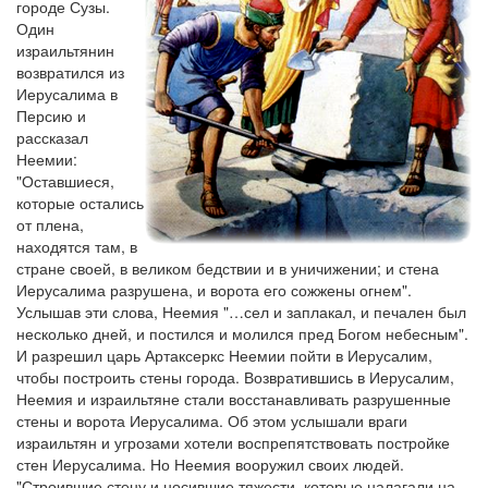
городе Сузы.
Один
израильтянин
возвратился из
Иерусалима в
Персию и
рассказал
Неемии:
"Оставшиеся,
которые остались
от плена,
находятся там, в
стране своей, в великом бедствии и в уничижении; и стена
Иерусалима разрушена, и ворота его сожжены огнем".
Услышав эти слова, Неемия "…сел и заплакал, и печален был
несколько дней, и постился и молился пред Богом небесным".
И разрешил царь Артаксеркс Неемии пойти в Иерусалим,
чтобы построить стены города. Возвратившись в Иерусалим,
Неемия и израильтяне стали восстанавливать разрушенные
стены и ворота Иерусалима. Об этом услышали враги
израильтян и угрозами хотели воспрепятствовать постройке
стен Иерусалима. Но Неемия вооружил своих людей.
"Строившие стену и носившие тяжести, которые налагали на