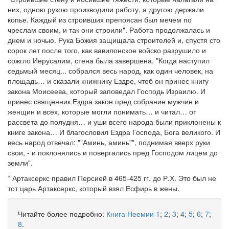
них, одною рукою производили работу, а другою держали
копье. Каждый из строивших препоясан был мечем по
чреслам своим, и так они строили". Работа продолжалась и
днем и ночью. Рука Божия защищала строителей и, спустя сто
сорок лет после того, как вавилонское войско разрушило и
сожгло Иерусалим, стена была завершена. "Когда наступил
седьмый месяц... собрался весь народ, как один человек, на
площадь… и сказали книжнику Ездре, чтоб он принес книгу
закона Моисеева, который заповедал Господь Израилю. И
принес священник Ездра закон пред собрание мужчин и
женщин и всех, которые могли понимать… и читал… от
рассвета до полудня… и уши всего народа были приклонены к
книге закона… И благословил Ездра Господа, Бога великого. И
весь народ отвечал: ""Аминь, аминь"", поднимая вверх руки
свои, - и поклонялись и повергались пред Господом лицем до
земли".
* Артаксеркс правил Персией в 465-425 гг. до Р.Х. Это был не
тот царь Артаксеркс, который взял Есфирь в жены.
Читайте более подробно:
Книга Неемии 1
;
2
;
3
;
4
;
5
;
6
;
7
;
8
.