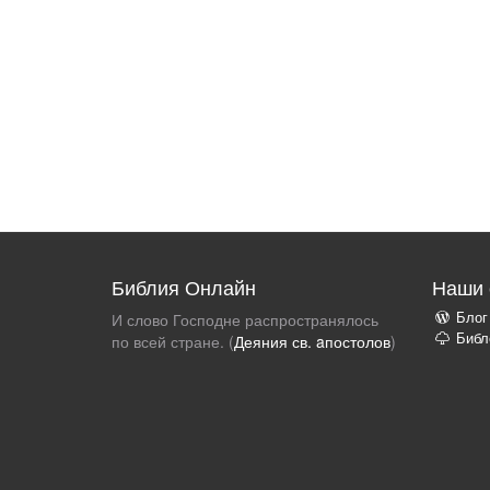
Библия Онлайн
Наши 
Блог
И слово Господне распространялось
Библ
по всей стране. (
Деяния св. aпостолов
)