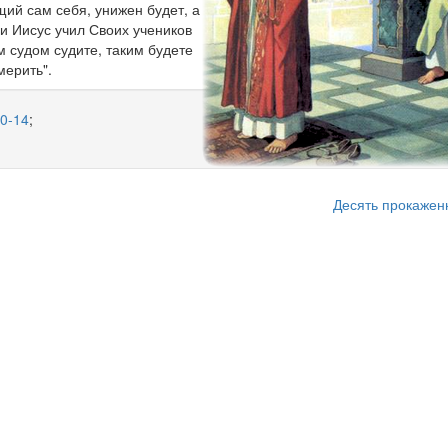
щий сам себя, унижен будет, а
и Иисус учил Своих учеников
м судом судите, таким будете
мерить".
10-14
;
Десять прокаже