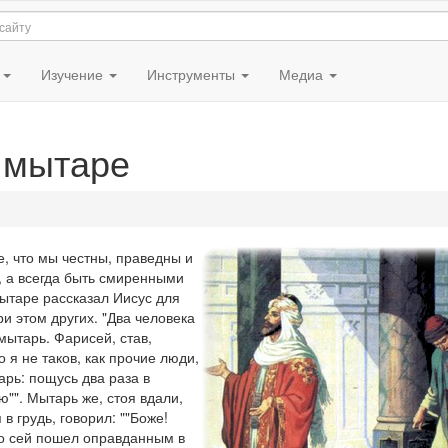
я
Изучение
Инструменты
Медиа
 мытаре
, что мы честны, праведны и
я, а всегда быть смиренными
ытаре
рассказал Иисус для
ри этом других. "Два человека
мытарь. Фарисей, став,
о я не таков, как прочие люди,
арь: пощусь два раза в
ю"". Мытарь же, стоя вдали,
в грудь, говорил: ""Боже!
то сей пошел оправданным в