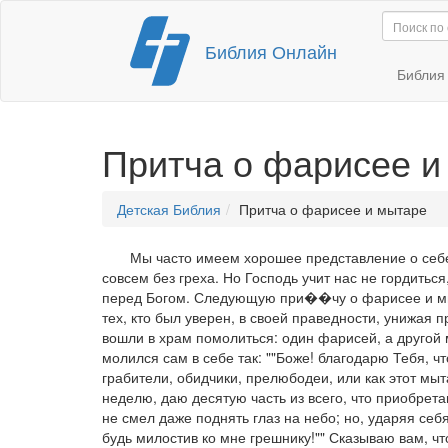
Перейти
Библия Онлайн
к
содержимому
Библи
Притча о фарисее и
Детская Библия
Притча о фарисее и мытаре
Мы часто имеем хорошее представление о себе
совсем без греха. Но Господь учит нас не гордитьс
перед Богом. Следующую при��чу о фарисее и
м
тех, кто был уверен, в своей праведности, унижая п
вошли в храм помолиться: один фарисей, а другой 
молился сам в себе так: ""Боже! благодарю Тебя, чт
грабители, обидчики, прелюбодеи, или как этот мыт
неделю, даю десятую часть из всего, что приобрета
не смел даже поднять глаз на небо; но, ударяя себя 
будь милостив ко мне грешнику!"" Сказываю вам, ч