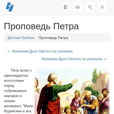
Перейти
к
содержимому
Проповедь Петра
Детская Библия
Проповедь Петра
← Излияние Духа Святого на учеников
Излияние Духа Святого на учеников →
Петр встал с
одиннадцатью
апостолами
перед
собравшимся
народом и
громко
заговорил: "Мужи
Иудейские и все,