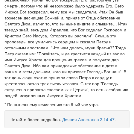
смерти, потому что ей невозможно было удержать Его. Сего
Иисуса Бог воскресил, чему все мы свидетели. Итак Он быв
вознесен десницею Божией и, приняв от Отца обетование
Святого Духа, излил то, что вы ныне видите и слышите… Итак
твердо знай, весь дом Израилев, что Бог соделал Господом и
Христом Сего Иисуса, Которого вы распяли". Слыша эту
проповедь, все умилились сердцем и сказали Петру и
остальным апостолам: "Что нам делать, мужи братья?" Тогда
Петр сказал им: "Покайтесь, и да крестится каждый из вас во
имя Иисуса Христа для прощения грехов; и получите дар
Святого Духа. Ибо вам принадлежит обетование и детям
вашим и всем дальним, кого ни призовет Господь Бог наш". В
тот день люди охотно приняли слова Петра к сердцу и
крестилось около трех тысяч человек. С тех пор "Господь
ежедневно прилагал спасаемых к Церкви", то есть к собранию
людей, искупленных Иисусом Христом.
* По нынешнему исчислению это 9-ый час утра.
Читайте более подробно:
Деяния Апостолов 2:14-47
.