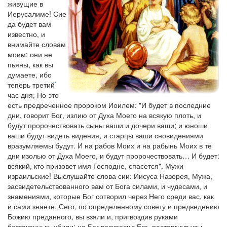
живущие в
Иерусалиме! Сие
да будет вам
известно, и
внимайте словам
моим: они не
пьяны, как вы
думаете, ибо
теперь третий
*
час дня; Но это
есть предреченное пророком Иоилем: "И будет в последние
дни, говорит Бог, излию от Духа Моего на всякую плоть, и
будут пророчествовать сыны ваши и дочери ваши; и юноши
ваши будут видеть видения, и старцы ваши сновидениями
вразумляемы будут. И на рабов Моих и на рабынь Моих в те
дни изолью от Духа Моего, и будут пророчествовать… И будет:
всякий, кто призовет имя Господне, спасется". Мужи
израильские! Выслушайте слова сии: Иисуса Назорея, Мужа,
засвидетельствованного вам от Бога силами, и чудесами, и
знамениями, которые Бог сотворил через Него среди вас, как
и сами знаете. Сего, по определенному совету и предведению
Божию преданного, вы взяли и, пригвоздив руками
беззаконных, убили; но Бог воскресил Его, расторгнув узы