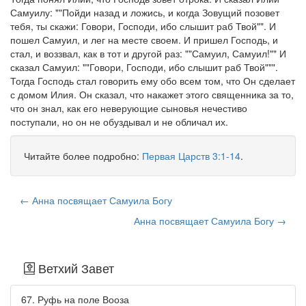
Самуилу: ""Пойди назад и ложись, и когда Зовущий позовет
тебя, ты скажи: Говори, Господи, ибо слышит раб Твой"". И
пошел Самуил, и лег на месте своем. И пришел Господь, и
стал, и воззвал, как в тот и другой раз: ""Самуил, Самуил!"" И
сказал Самуил: ""Говори, Господи, ибо слышит раб Твой""".
Тогда Господь стал говорить ему обо всем том, что Он сделает
с домом Илия. Он сказал, что накажет этого священника за то,
что он знал, как его неверующие сыновья нечестиво
поступали, но он не обуздывал и не обличал их.
Читайте более подробно:
Первая Царств 3:1-14
.
← Анна посвящает Самуила Богу
Анна посвящает Самуила Богу →
Ветхий Завет
67. Руфь на поле Вооза