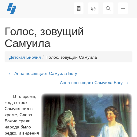
Перейти
к
содержимому
Голос, зовущий
Самуила
Детская Библия
Голос, зовущий Самуила
← Анна посвящает Самуила Богу
Анна посвящает Самуила Богу →
В то время,
когда отрок
Самуил жил в
храме, Слово
Божие среди
народа было
редко, и видения