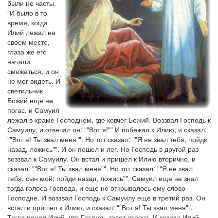
были не часты.
"И было в то
время, когда
Илий лежал на
своем месте, -
глаза же его
начали
смежаться, и он
не мог видеть. И
светильник
Божий еще не
погас, и Самуил
лежал в храме Господнем, где ковчег Божий. Воззвал Господь к
Самуилу, и отвечал он: ""Вот я!"" И побежал к Илию, и сказал:
""Вот я! Ты звал меня"". Но тот сказал: ""Я не звал тебя, пойди
назад, ложись"". И он пошел и лег. Но Господь в другой раз
воззвал к Самуилу. Он встал и пришел к Илию вторично, и
сказал: ""Вот я! Ты звал меня"". Но тот сказал: ""Я не звал
тебя, сын мой; пойди назад, ложись"". Самуил еще не знал
тогда голоса Господа, и еще не открывалось ему слово
Господне. И воззвал Господь к Самуилу еще в третий раз. Он
встал и пришел к Илию, и сказал: ""Вот я! Ты звал меня"".
Тогда понял Илий, что Господь зовет отрока. И сказал Илий