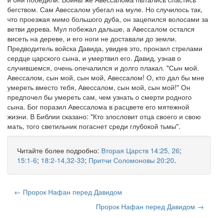
бегством. Сам Авессалом убегал на муле. Но случилось так,
что проезжая мимо большого дуба, он зацепился волосами за
ветви дерева. Мул побежал дальше, а Авессалом остался
висеть на дереве, и его ноги не доставали до земли.
Предводитель войска Давида, увидев это, пронзил стрелами
сердце царского сына, и умертвил его. Давид, узнав о
случившемся, очень опечалился и долго плакал. "Сын мой.
Авессалом, сын мой, сын мой, Авессалом! О, кто дал бы мне
умереть вместо тебя, Авессалом, сын мой, сын мой!" Он
предпочел бы умереть сам, чем узнать о смерти родного
сына. Бог поразил Авессалома в расцвете его мятежной
жизни. В Библии сказано: "Кто злословит отца своего и свою
мать, того светильник погаснет среди глубокой тьмы".
Читайте более подробно:
Вторая Царств 14:25, 26
;
15:1-6
;
18:2-14,32-33
;
Притчи Соломоновы 20:20
.
← Пророк Нафан перед Давидом
Пророк Нафан перед Давидом →