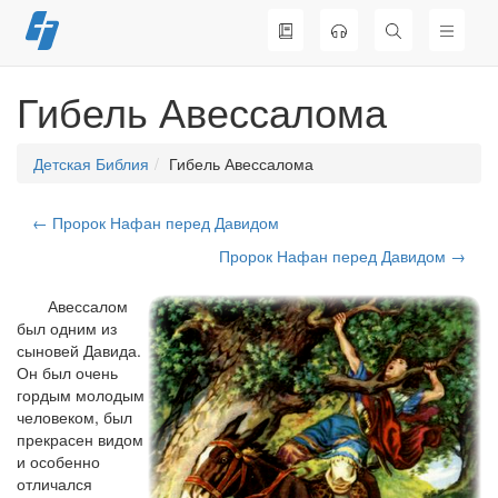
Перейти
к
содержимому
Гибель Авессалома
Детская Библия
Гибель Авессалома
← Пророк Нафан перед Давидом
Пророк Нафан перед Давидом →
Авессалом
был одним из
сыновей Давида.
Он был очень
гордым молодым
человеком, был
прекрасен видом
и особенно
отличался