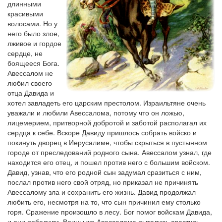
длинными
красивыми
волосами. Но у
него было злое,
лживое и гордое
сердце, не
боящееся Бога.
Авессалом не
любил своего
отца Давида и
хотел завладеть его царским престолом. Израильтяне очень
уважали и любили Авессалома, потому что он ложью,
лицемерием, притворной добротой и заботой располагал их
сердца к себе. Вскоре Давиду пришлось собрать войско и
покинуть дворец в Иерусалиме, чтобы скрыться в пустынном
городе от преследований родного сына. Авессалом узнал, где
находится его отец, и пошел против него с большим войском.
Давид, узнав, что его родной сын задумал сразиться с ним,
послал против него свой отряд, но приказал не причинять
Авессалому зла и сохранить его жизнь. Давид продолжал
любить его, несмотря на то, что сын причинил ему столько
горя. Сражение произошло в лесу. Бог помог войскам Давида,
и они победили. Воины же Авессалома пытались спастись