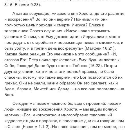
3:16; Евреям 9:28).
А как же верующие, жившие в дни Христа, до Его распятия
и воскресения? Во что они верили? Понимали ли они
полностью цель прихода и смерти Иисуса? Ближе к
завершению Своего служения «Иисус начал открывать
ученикам Своим, что Ему должно идти в Иерусалим и много
пострадать от старейшин и первосвященников и книжников, и
быть убиту, и в третий день воскреснуть» (Матфей 16:21).
Какова была реакция Его учеников на это сообщение? «И,
отозвав Его, Петр начал прекословить Ему: будь милостив к
Себе, Господи! Да не будет этого с Тобою» (16:22). Петр и
другие ученики, хотя и не знали полной правды, но были
спасены, потому что также верили, что Бог позаботится об их
грехах. Они не знали, каким образом Он это сделает, как и
Адам, Авраам, Моисей или Давид, – но все они полагались на
Бога.
Сегодня мы имеем намного больше откровений, нежели
люди, жившие до воскресения Христа, – мы видим полную
картину. «Бог, многократно и многообразно говоривший
издревле отцам в пророках, в последние дни сии говорил нам
в Сыне» (Евреям 1:1-2). Но наше спасение, тем не менее, все