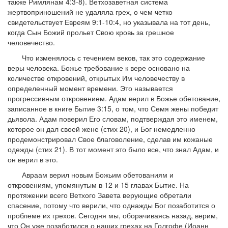
также Римлянам 4:3-8). Ветхозаветная система
жертвоприношений не удаляла грех, о чем четко
свидетельствует Евреям 9:1-10:4, но указывала на тот день,
когда Сын Божий прольет Свою кровь за грешное
человечество.
Что изменялось с течением веков, так это содержание
веры человека. Божье требование к вере основано на
количестве откровений, открытых Им человечеству в
определенный момент времени. Это называется
прогрессивным откровением. Адам верил в Божье обетование,
записанное в книге Бытие 3:15, о том, что Семя жены победит
дьявола. Адам поверил Его словам, подтверждая это именем,
которое он дал своей жене (стих 20), и Бог немедленно
продемонстрировал Свое благоволение, сделав им кожаные
одежды (стих 21). В тот момент это было все, что знал Адам, и
он верил в это.
Авраам верил новым Божьим обетованиям и
откровениям, упомянутым в 12 и 15 главах Бытие. На
протяжении всего Ветхого Завета верующие обретали
спасение, потому что верили, что однажды Бог позаботится о
проблеме их грехов. Сегодня мы, оборачиваясь назад, верим,
что Он уже позаботился о наших грехах на Голгофе (Иоанн