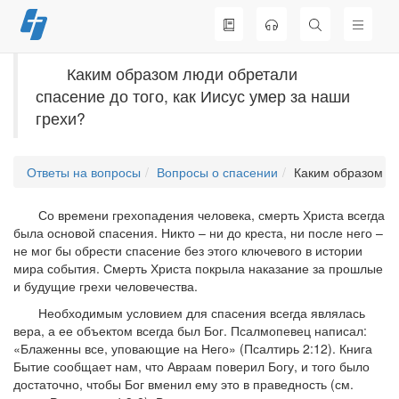
Перейти
к
содержимому
Каким образом люди обретали
спасение до того, как Иисус умер за наши
грехи?
Ответы на вопросы
Вопросы о спасении
Каким образом лю
Со времени грехопадения человека, смерть Христа всегда
была основой спасения. Никто – ни до креста, ни после него –
не мог бы обрести спасение без этого ключевого в истории
мира события. Смерть Христа покрыла наказание за прошлые
и будущие грехи человечества.
Необходимым условием для спасения всегда являлась
вера, а ее объектом всегда был Бог. Псалмопевец написал:
«Блаженны все, уповающие на Него» (Псалтирь 2:12). Книга
Бытие сообщает нам, что Авраам поверил Богу, и того было
достаточно, чтобы Бог вменил ему это в праведность (см.