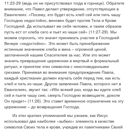
11:23-29 (ведь он не присутствовал тогда в горнице). Обратите
внимание, что Павел делает утверждение, отсутствующее в
Евангелиях: «Посему, кто будет есть хлеб сей или пить чашу
Господню недостойно, виновен будет против Тела и Крови
Господней. Да испытывает же себя человек, и таким образом
пусть ест от хлеба сего и пьет из чаши сей» (11:27-29). Мы
можем спросить, что значит принимать участие в Господней
Вечере «недостойно». Это может быть пренебрежение
истинным значением хлеба и вина – огромной ценой,
заплаченной нашим Спасителем за нас. Или это может
значить превращение церемонии в мертвый и формальный
ритуал, и принятие этих символов с неисповеданными
грехами. Принимая во внимание предупреждение Павла,
каждый христианин должен изучать себя перед тем, как есть
хлеб и пить из чаши. Другое заявление Павла, которого нет в
Евангелиях, звучит так: «Ибо всякий раз, когда вы едите хлеб
сей и пьете чашу сию, смерть Господню возвещаете, доколе
Он придет» (11:26). Это ставит временное ограничение на эту
церемонию – до возвращения Господа.
Из этих кратких упоминаний мы узнаем, как Иисус
использовал два наиболее «зыбких» элемента в качестве
символов Своих тела и крови, учредив их памятниками Своей