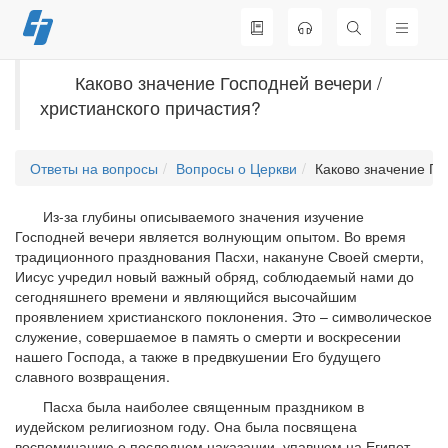
Перейти
к
содержимому
Каково значение Господней вечери /
христианского причастия?
Ответы на вопросы
Вопросы о Церкви
Каково значение Го
Из-за глубины описываемого значения изучение
Господней вечери является волнующим опытом. Во время
традиционного празднования Пасхи, накануне Своей смерти,
Иисус учредил новый важный обряд, соблюдаемый нами до
сегодняшнего времени и являющийся высочайшим
проявлением христианского поклонения. Это – символическое
служение, совершаемое в память о смерти и воскресении
нашего Господа, а также в предвкушении Его будущего
славного возвращения.
Пасха была наиболее священным праздником в
иудейском религиозном году. Она была посвящена
воспоминанию о последнем наказании, упавшем на Египет,