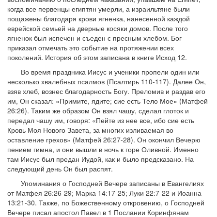
когда все первенцы египтян умерли, а израильтяне были
пощажены благодаря крови ягненка, нанесенной каждой
еврейской семьей на дверные косяки домов. После того
ягненок был испечен и съеден с пресным хлебом. Бог
приказал отмечать это событие на протяжении всех
поколений. История об этом записана в книге Исход 12.
Во время праздника Иисус и ученики пропели один или
несколько хвалебных псалмов (Псалтирь 110-117). Далее Он,
взяв хлеб, вознес благодарность Богу. Преломив и раздав его
им, Он сказал: «Примите, ядите; сие есть Тело Мое» (Матфей
26:26). Таким же образом Он взял чашу, сделал глоток и
передал чашу им, говоря: «Пейте из нее все, ибо сие есть
Кровь Моя Нового Завета, за многих изливаемая во
оставление грехов» (Матфей 26:27-28). Он окончил Вечерю
пением гимна, и они вышли в ночь к горе Оливной. Именно
там Иисус был предан Иудой, как и было предсказано. На
следующий день Он был распят.
Упоминания о Господней Вечере записаны в Евангелиях
от Матфея 26:26-29; Марка 14:17-25; Луки 22:7-22 и Иоанна
13:21-30. Также, по Божественному откровению, о Господней
Вечере писал апостол Павел в 1 Послании Коринфянам