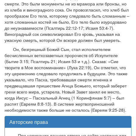
смерти. Это были монументы не из мрамора или бронзы, но
из хлеба и виноградного сока. Он провозгласил, что хлеб был
прообразом Его тела, которому следовало быть сломанным –
хотя сломанных костей не было, Его тело было изуродовано
до неузнаваемости (Псалтирь 22:12-17; Исаия 53:4-7).
Виноградный сок символизировал Его кровь, указывая на
ужасную смерть, которой Он вскоре должен был умереть.
Он, безгрешный Божий Сын, стал исполнителем
бесчисленных ветхозаветных пророчеств об Искупителе
(Бытие 3:15; Псалтирь 21; Исаия 53 и т.д.). Сказав: «Сие
творите в Мое воспоминание» (Лука 22:19), Он отметил, что
эту церемонию следовало продолжать в будущем. Это также
указывало, что Пасха, требовавшая смерти ягненка и
предвещавшая пришествие Агнца Божьего, который заберет
грехи всего мира, устарела. Новый Завет занял ее место,
когда Иисус – Пасхальный Агнец (1 Коринфянам 5:7) – был
распят (Евреям 8:8-13). В системе жертвоприношений
необходимости также больше не осталось (Евреям 9:25-28).
Авторские права
При написании данного ответа на сайте частично или