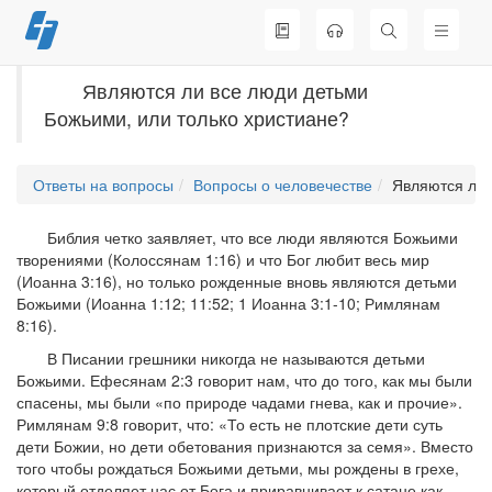
Перейти
к
содержимому
Являются ли все люди детьми
Божьими, или только христиане?
Ответы на вопросы
Вопросы о человечестве
Являются ли 
Библия четко заявляет, что все люди являются Божьими
творениями (Колоссянам 1:16) и что Бог любит весь мир
(Иоанна 3:16), но только рожденные вновь являются детьми
Божьими (Иоанна 1:12; 11:52; 1 Иоанна 3:1-10; Римлянам
8:16).
В Писании грешники никогда не называются детьми
Божьими. Ефесянам 2:3 говорит нам, что до того, как мы были
спасены, мы были «по природе чадами гнева, как и прочие».
Римлянам 9:8 говорит, что: «То есть не плотские дети суть
дети Божии, но дети обетования признаются за семя». Вместо
того чтобы рождаться Божьими детьми, мы рождены в грехе,
который отделяет нас от Бога и приравнивает к сатане как