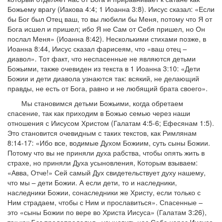
Божьему врагу (Иакова 4:4; 1 Иоанна 3:8). Иисус сказал: «Если
бы Бог был Отец ваш, то вы любили бы Меня, потому что Я от
Бога исшел и пришел; ибо Я не Сам от Себя пришел, но Он
послал Меня» (Иоанна 8:42). Несколькими стихами позже, в
Иоанна 8:44, Иисус сказал фарисеям, что «ваш отец –
диавол». Тот факт, что неспасенные не являются детьми
Божьими, также очевиден из текста в 1 Иоанна 3:10: «Дети
Божии и дети диавола узнаются так: всякий, не делающий
правды, не есть от Бога, равно и не любящий брата своего».
Мы становимся детьми Божьими, когда обретаем
спасение, так как приходим в Божью семью через наши
отношения с Иисусом Христом (Галатам 4:5-6; Ефесянам 1:5).
Это становится очевидным с таких текстов, как Римлянам
8:14-17: «Ибо все, водимые Духом Божиим, суть сыны Божии.
Потому что вы не приняли духа рабства, чтобы опять жить в
страхе, но приняли Духа усыновления, Которым взываем:
«Авва, Отче!» Сей самый Дух свидетельствует духу нашему,
что мы – дети Божии. А если дети, то и наследники,
наследники Божии, сонаследники же Христу, если только с
Ним страдаем, чтобы с Ним и прославиться». Спасенные –
это «сыны Божии по вере во Христа Иисуса» (Галатам 3:26),