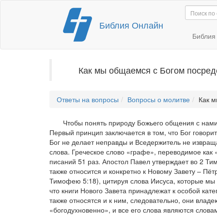
Перейти
Библия Онлайн
к
содержимому
Библи
Как мы общаемся с Богом посре
Ответы на вопросы
Вопросы о молитве
Как м
Чтобы понять природу Божьего общения с нами 
Первый принцип заключается в том, что Бог говорит
Бог не делает неправды и Вседержитель не извра
слова. Греческое слово «графе», переводимое как
писаний 51 раз. Апостол Павел утверждает во 2 Ти
также относится и конкретно к Новому Завету – Пёт
Тимофею 5:18), цитируя слова Иисуса, которые мы 
что книги Нового Завета принадлежат к особой кат
также относятся и к ним, следовательно, они вла
«богодухновенно», и все его слова являются слова