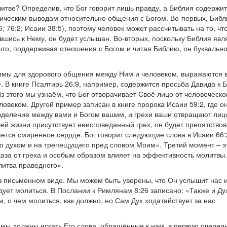
итве? Определив, что Бог говорит лишь правду, а Библия содержи
ическим выводам относительно общения с Богом. Во-первых, Библ
; 76:2; Исаии 38:5), поэтому человек может рассчитывать на то, что
шись к Нему, он будет услышан. Во-вторых, поскольку Библия явл
что, поддерживая отношения с Богом и читая Библию, он буквальн
имы для здорового общения между Ним и человеком, выражаются в
е. В книге Псалтирь 26:9, например, содержится просьба Давида к Б
Из этого мы узнаём, что Бог отворачивает Своё лицо от человеческо
овеком. Другой пример записан в книге пророка Исаии 59:2, где о
зделение между вами и Богом вашим, и грехи ваши отвращают лицо
шей жизни присутствует неисповеданный грех, он будет препятствов
тся смиренное сердце. Бог говорит следующие слова в Исаии 66:
го духом и на трепещущего пред словом Моим». Третий момент – э
аза от греха и особым образом влияет на эффективность молитвы.
литва праведного».
в письменном виде. Мы можем быть уверены, что Он услышит нас и
дует молиться. В Послании к Римлянам 8:26 записано: «Также и Ду
, о чем молиться, как должно, но Сам Дух ходатайствует за нас
мы должны искать Его слова, обращённые к нам, в первую очередь