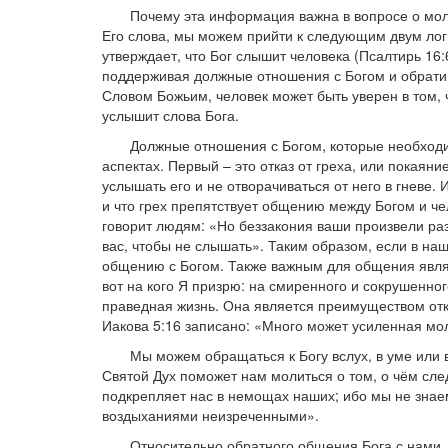
Почему эта информация важна в вопросе о мол
Его слова, мы можем прийти к следующим двум лог
утверждает, что Бог слышит человека (Псалтирь 16:6
поддерживая должные отношения с Богом и обратив
Словом Божьим, человек может быть уверен в том, 
услышит слова Бога.
Должные отношения с Богом, которые необход
аспектах. Первый – это отказ от греха, или покаяни
услышать его и не отворачиваться от него в гневе. 
и что грех препятствует общению между Богом и чел
говорит людям: «Но беззакония ваши произвели ра
вас, чтобы не слышать». Таким образом, если в на
общению с Богом. Также важным для общения являе
вот на кого Я призрю: на смиренного и сокрушенно
праведная жизнь. Она является преимуществом отк
Иакова 5:16 записано: «Много может усиленная мо
Мы можем обращаться к Богу вслух, в уме или 
Святой Дух поможет нам молиться о том, о чём сле
подкрепляет нас в немощах наших; ибо мы не знаем
воздыханиями неизреченными».
Относительно обратного общения Бога с нами, 