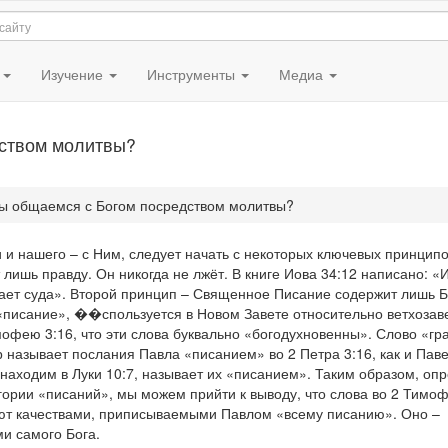
я
Изучение
Инструменты
Медиа
дством молитвы?
ы общаемся с Богом посредством молитвы?
и нашего – с Ним, следует начать с некоторых ключевых принципо
 лишь правду. Он никогда не лжёт. В книге Иова 34:12 написано: «
щает суда». Второй принцип – Священное Писание содержит лишь 
 «писание», ��спользуется в Новом Завете относительно ветхозав
мофею 3:16, что эти слова буквально «богодухновенны». Слово «г
р называет послания Павла «писанием» во 2 Петра 3:16, как и Паве
находим в Луки 10:7, называет их «писанием». Таким образом, опр
егории «писаний», мы можем прийти к выводу, что слова во 2 Тимоф
деют качествами, приписываемыми Павлом «всему писанию». Оно –
ми самого Бога.