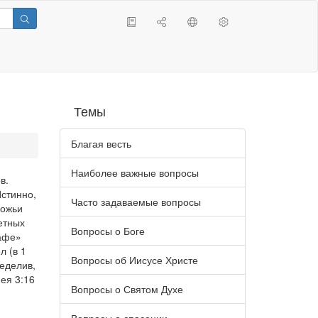
Темы
Благая весть
Наиболее важные вопросы
в.
Истинно,
Часто задаваемые вопросы
Божьи
етных
Вопросы о Боге
рафе»
л (в 1
Вопросы об Иисусе Христе
еделив,
ея 3:16
Вопросы о Святом Духе