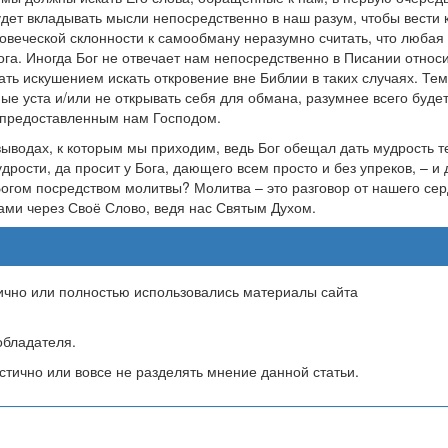
удет вкладывать мысли непосредственно в наш разум, чтобы вести 
веческой склонности к самообману неразумно считать, что любая
ога. Иногда Бог не отвечает нам непосредственно в Писании относ
ать искушением искать откровение вне Библии в таких случаях. Тем
ые уста и/или не открывать себя для обмана, разумнее всего будет
е предоставленным нам Господом.
выводах, к которым мы приходим, ведь Бог обещал дать мудрость те
удрости, да просит у Бога, дающего всем просто и без упреков, – и 
огом посредством молитвы? Молитва – это разговор от нашего сер
нами через Своё Слово, ведя нас Святым Духом.
тично или полностью использовались материалы сайта
бладателя.
тично или вовсе не разделять мнение данной статьи.