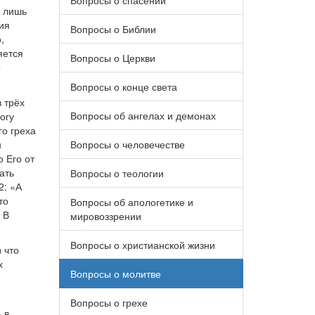
Вопросы о спасении
т лишь
ия
Вопросы о Библии
,
яется
Вопросы о Церкви
о
Вопросы о конце света
 трёх
Вопросы об ангелах и демонах
огу
го греха
н
Вопросы о человечестве
 Его от
ать
Вопросы о теологии
2: «А
то
Вопросы об апологетике и
 В
мировоззрении
Вопросы о христианской жизни
 что
х
Вопросы о молитве
Вопросы о грехе
 в