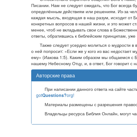
Писании. Нам не следует ожидать, что Бог всегда б
определённым действиям или решениям. Из-за чело
каждая мысль, входящая в наш разум, исходит от Б
конкретных вопросов в нашей жизни, и это может ст
менее, чтоб не вкладывать свои слова в Божественн
ответы, обратившись к библейским принципам, уж
Также следует усердно молиться о мудрости в 
о ней попросит: «Если же у кого из вас недостает м
ему» (Иакова 1:5). Каким образом мы общаемся с Б
нашему Небесному Отцу, и, в ответ, Бог говорит с 
Авторские права
При написании данного ответа на сайте час
got
Questions?
org!
Материалы размещены с разрешения правоо
Владельцы ресурса Библия Онлайн, могут час