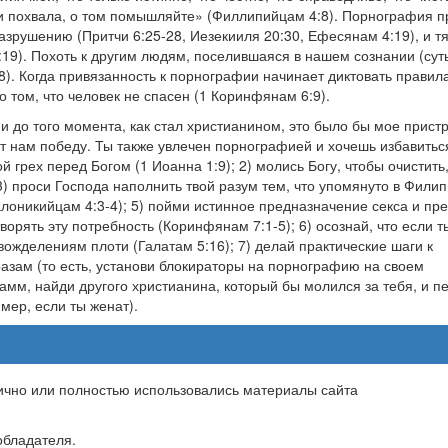
ь и похвала, о том помышляйте» (Филлипийцам 4:8). Порнография п
азрушению (Притчи 6:25-28, Иезекииля 20:30, Ефесянам 4:19), и тя
19). Похоть к другим людям, поселившаяся в нашем сознании (сут
). Когда привязанность к порнографии начинает диктовать правил
о том, что человек не спасен (1 Коринфянам 6:9).
и до того момента, как стал христианином, это было бы мое пристр
т нам победу. Ты также увлечен порнографией и хочешь избавитьс
ой грех перед Богом (1 Иоанна 1:9); 2) молись Богу, чтобы очистить
 3) проси Господа наполнить твой разум тем, что упомянуто в Фили
салоникийцам 4:3-4); 5) пойми истинное предназначение секса и пр
ворять эту потребность (Коринфянам 7:1-5); 6) осознай, что если т
вожделениям плоти (Галатам 5:16); 7) делай практические шаги к
азам (то есть, установи блокираторы на порнографию на своем
амм, найди другого христианина, который бы молился за тебя, и п
мер, если ты женат).
тично или полностью использовались материалы сайта
бладателя.