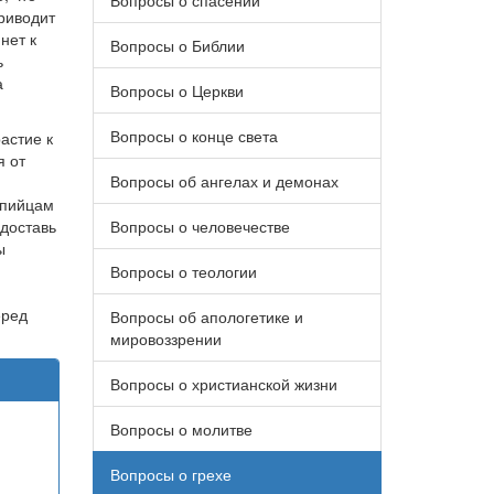
Вопросы о спасении
риводит
нет к
Вопросы о Библии
ь
а
Вопросы о Церкви
Вопросы о конце света
астие к
я от
Вопросы об ангелах и демонах
,
ппийцам
едоставь
Вопросы о человечестве
ы
Вопросы о теологии
еред
Вопросы об апологетике и
мировоззрении
Вопросы о христианской жизни
Вопросы о молитве
Вопросы о грехе