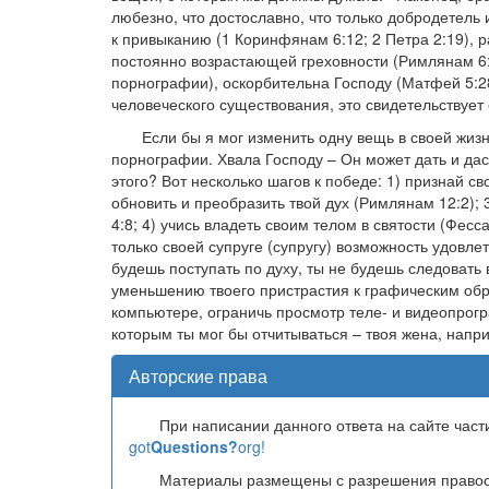
любезно, что достославно, что только добродетел
к привыканию (1 Коринфянам 6:12; 2 Петра 2:19), р
постоянно возрастающей греховности (Римлянам 6:
порнографии), оскорбительна Господу (Матфей 5:28
человеческого существования, это свидетельствует 
Если бы я мог изменить одну вещь в своей жизн
порнографии. Хвала Господу – Он может дать и дас
этого? Вот несколько шагов к победе: 1) признай св
обновить и преобразить твой дух (Римлянам 12:2);
4:8; 4) учись владеть своим телом в святости (Фес
только своей супруге (супругу) возможность удовлет
будешь поступать по духу, ты не будешь следовать 
уменьшению твоего пристрастия к графическим обр
компьютере, ограничь просмотр теле- и видеопрогр
которым ты мог бы отчитываться – твоя жена, напри
Авторские права
При написании данного ответа на сайте час
got
Questions?
org!
Материалы размещены с разрешения правоо