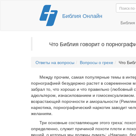
Перейти
Библия Онлайн
к
содержимому
Библи
Что Библия говорит о порнограф
Ответы на вопросы
Вопросы о грехе
Что Биб
Между прочим, самая популярные темы в интер
порнографией безудержно растет в современном ми
забрал то, что хорошо и что правильно (любовный 
адюльтером, изнасилованием и гомосексуализмом. 
возрастающей порочности и аморальности (Римлянам
наркотика, порнографический наркотик заводит чел
желаниям.
Три основные составляющие этого греха: похоть
определенно, служит причиной похоти плоти и похо
вещей, о которых мы должны думать: «Наконец, брати