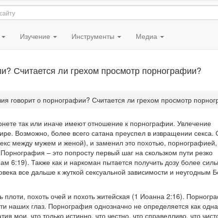
я
Изучение
Инструменты
Медиа
ии? Считается ли грехом просмотр порнографии?
лия говорит о порнографии? Считается ли грехом просмотр порно
нете так или иначе имеют отношение к порнографии. Увлечение
ре. Возможно, более всего сатана преуспел в извращении секса. 
секс между мужем и женой), и заменил это похотью, порнографией,
Порнография – это попросту первый шаг на скользком пути резко
 6:19). Также как и наркоман пытается получить дозу более силь
овека все дальше к жуткой сексуальной зависимости и неугодным Б
 плоти, похоть очей и похоть житейская (1 Иоанна 2:16). Порногр
ти наших глаз. Порнография однозначно не определяется как одна
я мои, что только истинно, что честно, что справедливо, что чисто