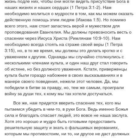
жизнь подле них, чтобы они могли видеть присутствие Бога в
наших жизнях и наших сердцах (1 Петра 3:1-2). Нам
необходимо молиться о мудрости в том, как мы можем оказать
действенную помощь этим людям (Иакова 1:5). Но помимо
всего этого, нам стоит запастись верой и мужеством для
проповедования Евангелия. Мы должны превозносить весть о
спасении через Иисуса Христа (Римлянам 10:9-10). Нам
необходимо всегда стоять на страже своей веры (1 Петра
3:15), но, в то же время, мы должны это делать кротко и с
уважением к другим. Однажды мы случайно столкнулись с
несколькими членами культа, и один наш друг стал говорить
об истине, но без должного уважения. Кстати, приверженцы
культа были гораздо набожнее в своих высказываниях и в
манере своего поведения, нежели этот человек. Да, мы
победили в битве за правду, но, тем же самым, проиграли
войну за души тех, к кому мы так хотели достучаться.
Все же, нам придется вверить спасение тех, кого мы
пытаемся убедить в чем-то, в руки Бога. Ведь именно Божья
сила и благодать спасает людей, это вовсе не наша заслуга.
Хотя это хорошо и мудро быть готовыми предоставить
решительную защиту и знать о фальшивых верованиях,
которым мы противостоим, ни то, ни другое не даст должных