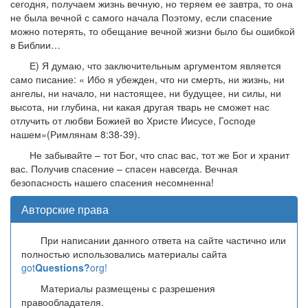
сегодня, получаем жизнь вечную, но теряем ее завтра, то она
не была вечной с самого начала Поэтому, если спасение
можно потерять, то обещание вечной жизни было бы ошибкой
в Библии…
Е) Я думаю, что заключительным аргументом является
само писание: « Ибо я убежден, что ни смерть, ни жизнь, ни
ангелы, ни начало, ни настоящее, ни будущее, ни силы, ни
высота, ни глубина, ни какая другая тварь не сможет нас
отлучить от любви Божией во Христе Иисусе, Господе
нашем»(Римлянам 8:38-39).
Не забывайте – тот Бог, что спас вас, тот же Бог и хранит
вас. Получив спасение – спасен навсегда. Вечная
безопасность нашего спасения несомненна!
Авторские права
При написании данного ответа на сайте частично или
полностью использовались материалы сайта
got
Questions?
org!
Материалы размещены с разрешения
правообладателя.