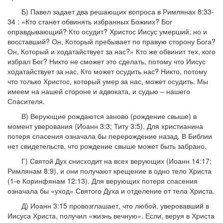
Б) Павел задает два решающих вопроса в Римлянах 8:33-
34 : «Кто станет обвинять избранных Божиих? Бог
оправдывающий? Кто осудит? Христос Иисус умерший, но и
восставший? Он, Который пребывает по правую сторону Бога?
Он, Который и ходатайствует за нас?» Кто же обвинит тех, кого
избрал Бог? Никто не сможет это сделать, потому что Иисус
ходатайствует за нас. Кто может осудить нас? Никто, потому
что только Христос, который умер за нас, может осудить. Мы
имеем на нашей стороне и адвоката, и судью – нашего
Спасителя.
В) Верующие рождаются заново (рождение свыше) в
момент уверования (Иоанн 3:3; Титу 3:5). Для христианина
потеря спасения означала бы перерождение назад. В Библии
нет свидетельств, что рождение свыше может быть забрано.
Г) Святой Дух снисходит на всех верующих (Иоанн 14:17;
Римлянам 8:9), и они получают крещение в одно тело Христа
(1-е Коринфянам 12:13). Для верующих потеря спасения
означала бы «уход» Святого Духа и отделение от тела Христа.
Д) Иоанн 3:15 провозглашает, что любой, уверовавший в
Иисуса Христа, получил «жизнь вечную». Если, веруя в Христа