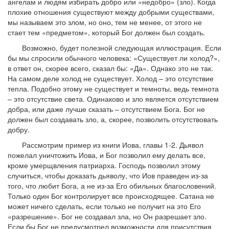
ангелам и людям избирать добро или «недобро» (зло). Когда
плохие отношения существуют между добрыми существами,
мы называем это злом, но оно, тем не менее, от этого не
стает тем «предметом», который Бог должен был создать.
Возможно, будет полезной следующая иллюстрация. Если
бы мы спросили обычного человека: «Существует ли холод?»,
в ответ он, скорее всего, сказал бы: «Да». Однако это не так.
На самом деле холод не существует. Холод – это отсутствие
тепла. Подобно этому не существует и темноты, ведь темнота
– это отсутствие света. Одинаково и зло является отсутствием
добра, или даже лучше сказать – отсутствием Бога. Бог не
должен был создавать зло, а, скорее, позволить отсутствовать
добру.
Рассмотрим пример из книги Иова, главы 1-2. Дьявол
пожелал уничтожить Иова, и Бог позволил ему делать все,
кроме умерщвления патриарха. Господь позволил этому
случиться, чтобы доказать дьяволу, что Иов праведен из-за
того, что любит Бога, а не из-за Его обильных благословений.
Только один Бог контролирует все происходящее. Сатана не
может ничего сделать, если только не получит на это Его
«разрешение». Бог не создавал зла, но Он разрешает зло.
Если бы Бог не предусмотрел возможности для присутствия