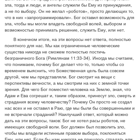
зла, тогда и люди, и ангелы служили бы Ему из принуждения,
а не по выбору. Он не желал «роботов», просто делающих то,
что в них «запрограммировали». Бог оставил возможность для
зла, чтобы мы могли владеть свободной волей, выбором и
возможностью принимать решение, служить Ему, или нет.
В конечном итоге, на эти вопросы нет ответа, полностью
понятного для нас. Мы как ограниченные человеческие
существа никогда не сможем полностью постичь
безграничного Бога (Римлянам 11:33-34). Иногда мы считаем,
что понимаем, почему Бог делает что-то, только чтобы со
временем выяснить, что Божественная цель была совсем
другой, чем мы представляли. Бог смотрит на вещи с
перспективы вечности, а мы смотрим на них с земной точки
зрения. Для чего Бог поместил человека на Землю, зная, что
Адам и Ева согрешат и, таким образом, принесут зло, смерть и
страдания всему человечеству? Почему Он просто не создал
нас всех и не оставил в Раю, где мы были бы совершенными и
не встречали страданий? Наилучший ответ, который можно
дать на эти вопросы, таков: Бог не хотел расы роботов, не
имеющих свободной воли. Бог должен был позволить зло,
чтобы мы владели истинным правом выбора, поклоняться
Ему, или нет. Если бы нам никогда не пришлось страдать или