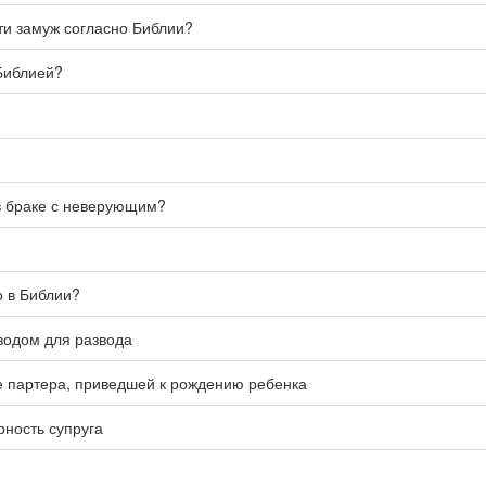
йти замуж согласно Библии?
 Библией?
 в браке с неверующим?
о в Библии?
одом для развода
е партера, приведшей к рождению ребенка
рность супруга