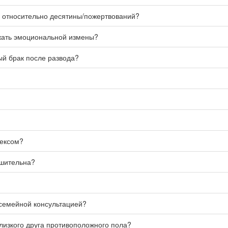
ия относительно десятины/пожертвований?
ежать эмоциональной измены?
ый брак после развода?
сексом?
ушительна?
 семейной консультацией?
лизкого друга противоположного пола?