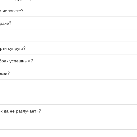
м человеке?
браке?
рти супруга?
й брак успешным?
ркви?
ек да не разлучает»?