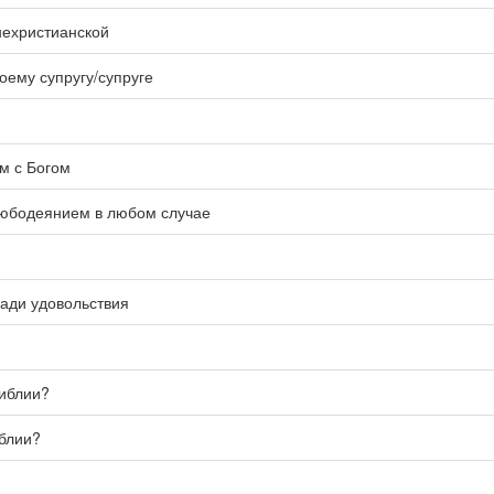
нехристианской
оему супругу/супруге
м с Богом
любодеянием в любом случае
ади удовольствия
Библии?
иблии?