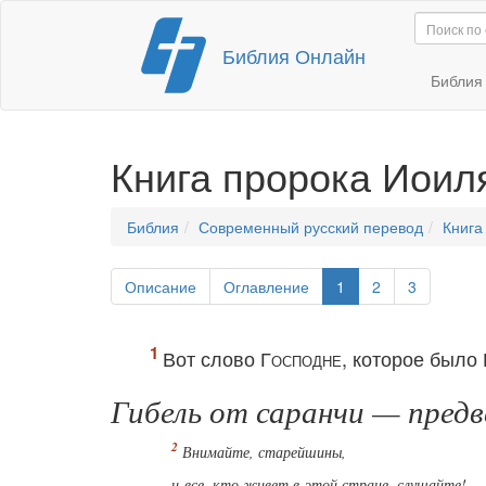
Перейти
Библия Онлайн
к
содержимому
Библи
Книга пророка Иоил
Библия
Современный русский перевод
Книга
Описание
Оглавление
1
2
3
Вот слово
Господне
, которое было
Гибель от саранчи — предв
Внимайте, старейшины,
и все, кто живет в этой стране, слушайте!