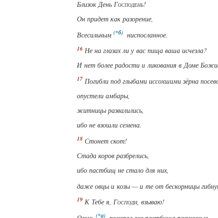
Близок День
Господень
!
Он придет как разорение,
Всесильным
ниспосланное.
Не на глазах ли у вас пища ваша исчезла?
И нет более радости и ликования в Доме Божи
Погибли под глыбами иссохшими зёрна посев
опустели амбары,
житницы развалились,
ибо не взошли семена.
Стонет скот!
Стада коров разбрелись,
ибо пастбищ не стало для них,
даже овцы и козы — и те
от бескормицы
гибн
К Тебе я,
Господи
, взываю!
Огонь
пожрал все пастбища равнинные,