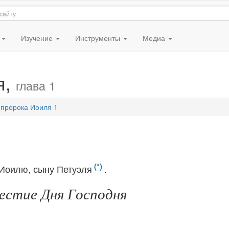
я
Изучение
Инструменты
Медиа
я,
глава 1
 пророка Иоиля 1
 Иоилю, сыну Петуэля
.
естие Дня Господня