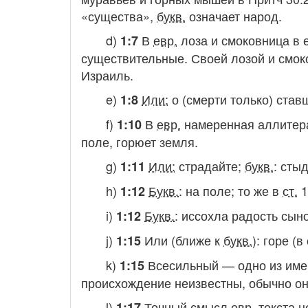
«существа»,
букв.
означает
народ
.
d)
В
евр.
лоза и смоковница в е
1:7
существительные. Своей лозой и смок
Израиль.
e)
Или:
о (смерти только) став
1:8
f)
В
евр.
намеренная аллите
1:10
поле, горюет земля
.
g)
Или:
страдайте
;
букв.
:
стыд
1:11
h)
Букв.
:
на поле
; то же в
ст.
1
1:12
i)
Букв.
:
иссохла радость сын
1:12
j)
Или (ближе к
букв.
):
горе (в
1:15
k)
Всесильный
— одно из име
1:15
происхождение неизвестны, обычно он
l)
Точный смысл
евр.
текста н
1:17