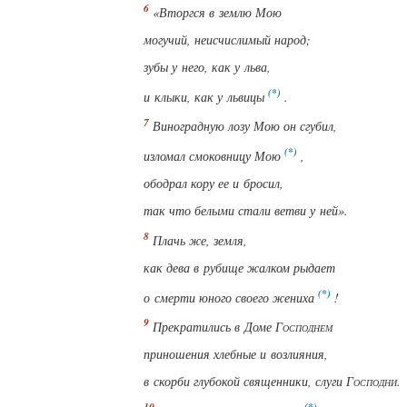
«Вторгся в землю Мою
могучий, неисчислимый народ;
зубы у него, как у льва,
и клыки, как у львицы
.
Виноградную лозу Мою он сгубил,
изломал смоковницу Мою
,
ободрал кору ее и бросил,
так что белыми стали ветви у ней».
Плачь же,
земля
,
как дева в рубище
жалком
рыдает
о
смерти
юного своего жениха
!
Прекратились в Доме
Господнем
приношения хлебные и возлияния,
в скорби
глубокой
священники, слуги
Господни
.