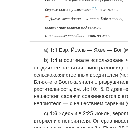
деревья повсюду пламенем
сожжены.
Даже звери дикие — и они к Тебе вопиют,
потому что потоки вод высохли
и равнинные пастбища огонь пожрал.
a)
Евр.
Йоэль — Яхве — Бог (м
1:1
b)
В оригинале использованы 
1:4
стадиях ее развития, либо разновидно
сельскохозяйственных вредителей (чер
Ближнего Востока знали о разрушител
растительность,
см.
Ис 10:15. В древн
нашествия саранчи сравниваются с вт
неприятеля — с нашествием саранчи (Суд
c)
Здесь и в 2:25 Иоиль, веро
1:6
вторжению неприятеля. Он сравнивае
муравьев и горных мышей в Притч 30:2