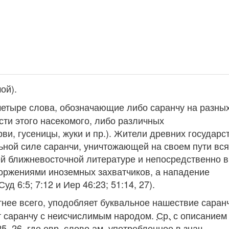
ой)
.
четыре слова, обозначающие либо саранчу на разны
сти этого насекомого, либо различных
ви, гусеницы, жуки и пр.). Жители древних государс
ьной силе саранчи, уничтожающей на своем пути вс
ей ближневосточной литературе и непосредственно в
оржениями иноземных захватчиков, а нападение
 6:5; 7:12 и Иер 46:23; 51:14, 27).
ятнее всего, уподобляет буквальное нашествие саран
т саранчу с неисчислимым народом.
Ср.
с описанием
5, 26, где
евр.
слово
ам
, употребленное
в знач.