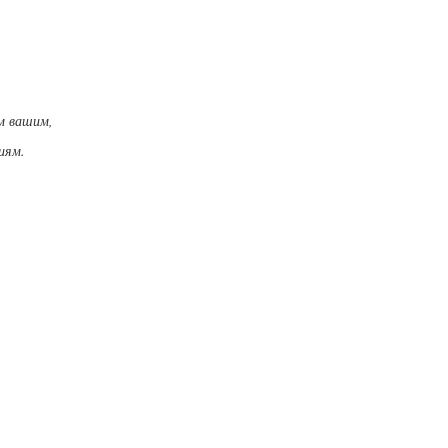
ам вашим,
иям.
.