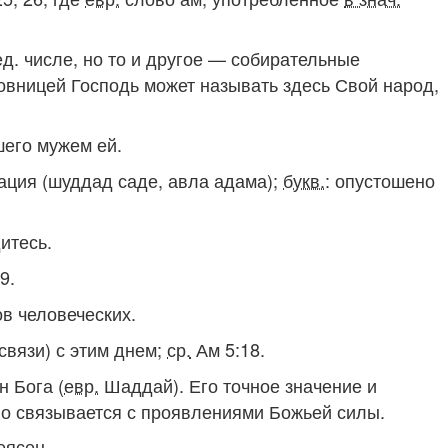
д. числе, но то и другое — собирательные
овницей Господь может называть здесь Свой народ,
шего мужем ей
.
рация
(шуддад саде, авла адама)
;
букв.
:
опустошено
итесь
.
9.
ов человеческих
.
 связи) с этим днем
;
ср.
Ам 5:18.
н Бога (
евр.
Шаддай
). Его точное значение и
о связывается с проявлениями Божьей силы.
еясен.