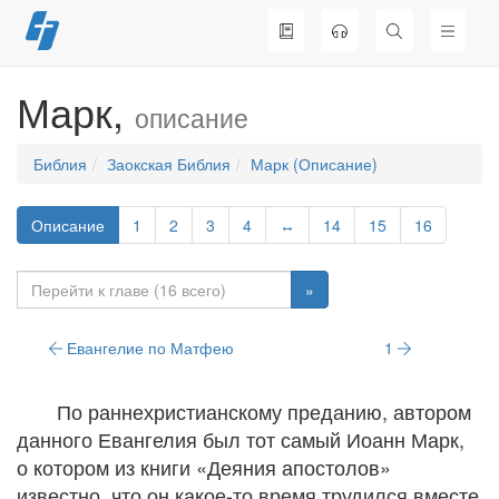
Перейти
к
содержимому
Марк,
описание
Библия
Заокская Библия
Марк (Описание)
Описание
1
2
3
4
↔
14
15
16
»
Евангелие по Матфею
1
По раннехристианскому преданию, автором
данного Евангелия был тот самый Иоанн Марк,
о котором из книги «Деяния апостолов»
известно, что он какое-то время трудился вместе