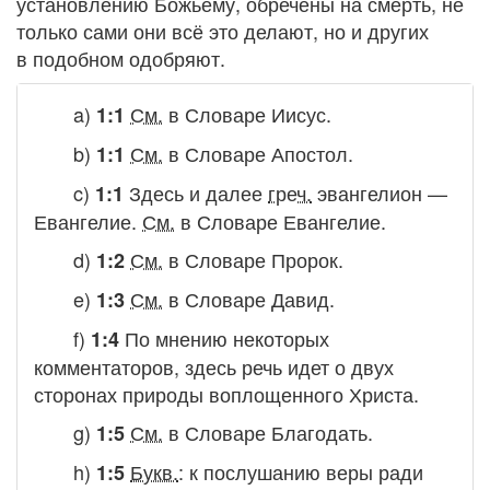
установлению Божьему, обречены на смерть, не
только сами они всё это делают, но и других
в подобном одобряют.
a)
См.
в Словаре
Иисус.
1:1
b)
См.
в Словаре
Апостол.
1:1
c)
Здесь и далее
греч.
эвангелион
—
1:1
Евангелие.
См.
в Словаре
Евангелие.
d)
См.
в Словаре
Пророк.
1:2
e)
См.
в Словаре
Давид.
1:3
f)
По мнению некоторых
1:4
комментаторов, здесь речь идет о двух
сторонах природы воплощенного Христа.
g)
См.
в Словаре
Благодать.
1:5
h)
Букв.
:
к послушанию веры ради
1:5