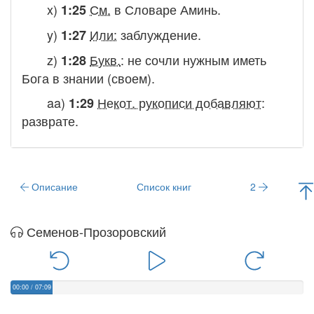
x)
См.
в Словаре
Аминь.
1:25
y)
Или:
заблуждение.
1:27
z)
Букв.
:
не сочли нужным иметь
1:28
Бога в знании (своем
).
aa)
Некот. рукописи добавляют
:
1:29
разврате.
Описание
Список книг
2
Семенов-Прозоровский
00:00
/
07:09