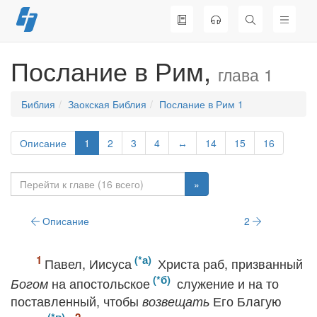
Перейти
к
содержимому
Послание в Рим,
глава 1
Библия
Заокская Библия
Послание в Рим 1
Описание
1
2
3
4
↔
14
15
16
»
Описание
2
Павел, Иисуса
Христа раб, призванный
на апостольское
служение и на то
Богом
поставленный, чтобы
Его Благую
возвещать