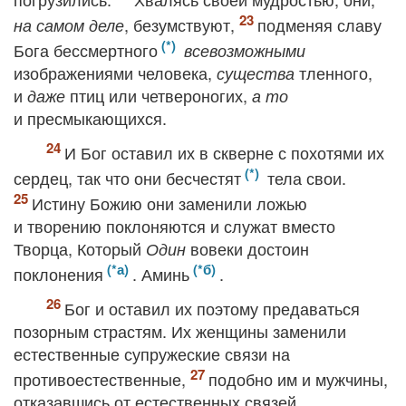
, безумствуют,
подменяя славу
на самом деле
Бога бессмертного
всевозможными
изображениями человека,
тленного,
существа
и
птиц или четвероногих,
даже
а то
и пресмыкающихся.
И Бог оставил их в скверне с похотями их
сердец, так что они бесчестят
тела свои.
Истину Божию они заменили ложью
и творению поклоняются и служат вместо
Творца, Который
вовеки достоин
Один
поклонения
. Аминь
.
Бог и оставил их поэтому предаваться
позорным страстям. Их женщины заменили
естественные супружеские связи на
противоестественные,
подобно им и мужчины,
отказавшись от естественных связей