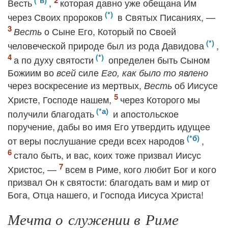
Весть
,
которая давно уже обещана Им
через Своих пророков
в Святых Писаниях, —
о Сыне Его, Который по Своей
Весть
человеческой природе был из рода Давидова
,
а по духу святости
определен быть Сыном
Божиим во
силе
всей
Его, как было то явлено
через воскресение из мертвых,
об Иисусе
Весть
Христе, Господе нашем,
через Которого мы
получили благодать
и апостольское
поручение, дабы во имя Его утвердить идущее
от веры послушание среди всех народов
,
стало быть, и вас, коих тоже призвал Иисус
Христос, —
всем в Риме, кого любит Бог и кого
призвал Он к святости: благодать вам и мир от
Бога, Отца нашего, и Господа Иисуса Христа!
Мечта о служении в Риме