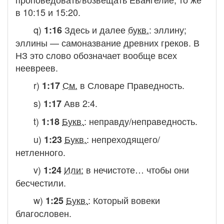
в 10:15 и 15:20.
q)
Здесь и далее
букв.
:
эллину
;
1:16
эллины — самоназвание древних греков. В
НЗ это слово обозначает вообще всех
неевреев.
r)
См.
в Словаре
Праведность.
1:17
s)
Авв 2:4.
1:17
t)
Букв.
:
неправду/неправедность.
1:18
u)
Букв.
:
непреходящего/
1:23
нетленного.
v)
Или:
в нечистоте… чтобы они
1:24
бесчестили.
w)
Букв.
:
Который вовеки
1:25
благословен.