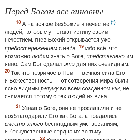
Перед Богом все виновны
А на всякое безбожие и нечестие
людей, которые угнетают истину своим
нечестием, гнев Божий открывается уже
с неба.
Ибо всё, что
предостережением
возможно
знать о Боге,
им
людям
представлено
явно: Сам Бог сделал
для них очевидным.
это
Так что незримое в Нем — вечная сила Его
и Божественность — от сотворения мира были
ясно видимы
во всем созданном
, не
разуму
Им
снимается потому с тех людей их вина.
Узнав о Боге, они не прославили и не
возблагодарили Его как Бога, а предались
бесплодным умствованиям,
вместо этого
и бесчувственные сердца их во тьму
погрузились.
Хвалясь своей мудростью, они,