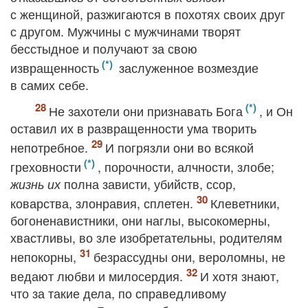
с женщиной, разжигаются в похотях своих друг
с другом. Мужчины с мужчинами творят
бесстыдное и получают за свою
извращенность
заслуженное возмездие
в самих себе.
Не захотели они признавать Бога
, и Он
оставил их в развращенности ума творить
непотребное.
И погрязли они во всякой
греховности
, порочности, алчности, злобе;
полна зависти, убийств, ссор,
жизнь их
коварства, злонравия, сплетен.
Клеветники,
богоненавистники, они наглы, высокомерны,
хвастливы, во зле изобретательны, родителям
непокорны,
безрассудны они, вероломны, не
ведают любви и милосердия.
И хотя знают,
что за такие дела, по справедливому