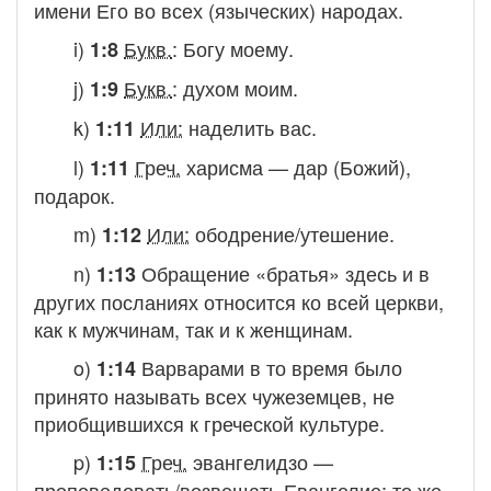
имени Его во всех (языческих) народах.
i)
Букв.
:
Богу моему.
1:8
j)
Букв.
:
духом моим.
1:9
k)
Или:
наделить вас.
1:11
l)
Греч.
харисма
— дар (Божий),
1:11
подарок.
m)
Или:
ободрение/утешение.
1:12
n)
Обращение «братья» здесь и в
1:13
других посланиях относится ко всей церкви,
как к мужчинам, так и к женщинам.
o)
Варварами в то время было
1:14
принято называть всех чужеземцев, не
приобщившихся к греческой культуре.
p)
Греч.
эвангелидзо
—
1:15
проповедовать/возвещать Евангелие; то же