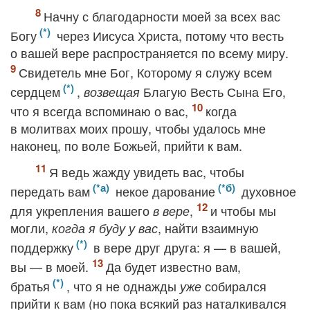
Начну с благодарности моей за всех вас
Богу
через Иисуса Христа, потому что весть
о вашей вере распространяется по всему миру.
Свидетель мне Бог, Которому я служу всем
сердцем
,
Благую Весть Сына Его,
возвещая
что я всегда вспоминаю о вас,
когда
в молитвах моих прошу, чтобы удалось мне
наконец, по воле Божьей, прийти к вам.
Я ведь жажду увидеть вас, чтобы
передать вам
некое дарование
духовное
для укрепления вашего
,
и чтобы мы
в вере
могли,
, найти взаимную
когда я буду у вас
поддержку
в вере друг друга: я — в вашей,
вы — в моей.
Да будет известно вам,
братья
, что я не однажды
собирался
уже
прийти к вам (но пока всякий раз наталкивался