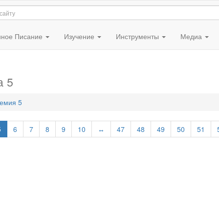
ное Писание
Изучение
Инструменты
Медиа
а 5
емия 5
5
6
7
8
9
10
↔
47
48
49
50
51