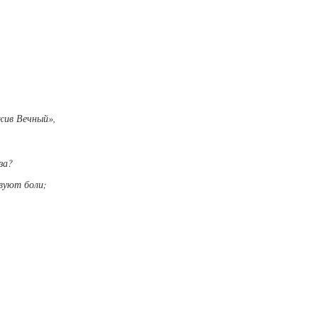
жив Вечный»,
за?
вуют боли;