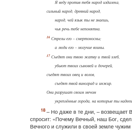
Я веду против тебя народ издалека,
сильный народ, древний народ,
народ, чей язык ты не знаешь,
чья речь тебе непонятна.
Стрелы его – смертоносны;
а люди его – могучие воины.
Съедят они твою жатву и твой хлеб,
убьют твоих сыновей и дочерей,
съедят твоих овец и волов,
съедят твой виноград и инжир.
Они разрушат своим мечом
укреплённые города, на которые ты надее
– Но даже в те дни, – возвещает 
спросит: «Почему Вечный, наш Бог, сдел
Вечного и служили в своей земле чужим 