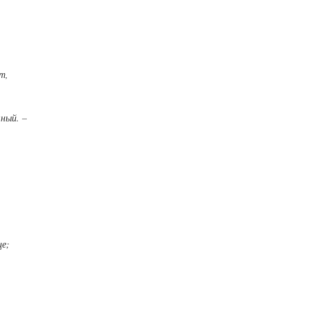
т,
ный. –
це;