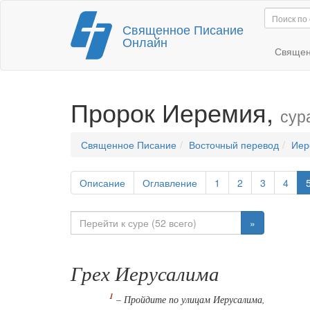
Перейти
Священное Писание
к
Онлайн
содержимому
Священ
Пророк Иеремия,
сур
Священное Писание
Восточный перевод
Иер
Описание
Оглавление
1
2
3
4
»
Грех Иерусалима
– Пройдите по улицам Иерусалима,