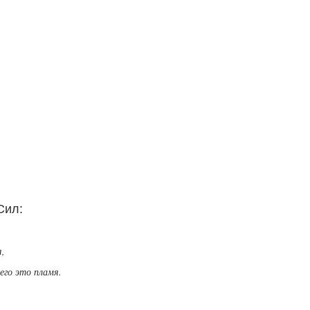
Сил:
я,
его это пламя.