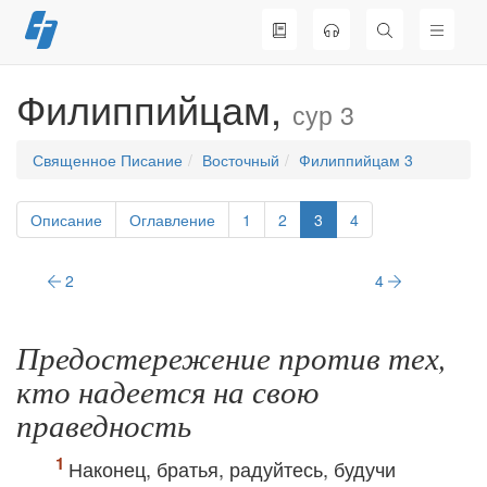
Перейти
к
содержимому
Филиппийцам,
сур 3
Священное Писание
Восточный
Филиппийцам 3
Описание
Оглавление
1
2
3
4
2
4
Предостережение против тех,
кто надеется на свою
праведность
Наконец, братья, радуйтесь, будучи