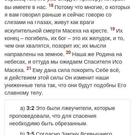
вы имеете в нас.
Потому что многие, о которых
я вам говорил раньше и сейчас говорю со
слезами на глазах, живут как враги
искупительной смерти Масеха на кресте.
Их
конец – погибель, их бог – это их желудок, и то,
чем они хвалятся, позорит их; их мысли
направлены на земное.
Наша же Родина на
небесах, и оттуда мы ожидаем Спасителя Исо
Масеха.
Ему дана сила покорить Себе всё,
и действием этой силы Он изменит наши
униженные тела так, что они будут подобны Его
славному телу.
a)
Это были лжеучители, которые
3:2
проповедовали, что для спасения
необходимо быть обрезанным.
b)
Согласно Закону Всевышнего
3:5