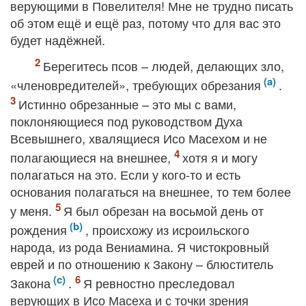
верующими в Повелителя! Мне не трудно писать
об этом ещё и ещё раз, потому что для вас это
будет надёжней.
Берегитесь псов – людей, делающих зло,
«членовредителей», требующих обрезания
.
Истинно обрезанные – это мы с вами,
поклоняющиеся под руководством Духа
Всевышнего, хвалящиеся Исо Масехом и не
полагающиеся на внешнее,
хотя я и могу
полагаться на это. Если у кого-то и есть
основания полагаться на внешнее, то тем более
у меня.
Я был обрезан на восьмой день от
рождения
, происхожу из исроильского
народа, из рода Вениамина. Я чистокровный
еврей и по отношению к Закону – блюститель
Закона
.
Я ревностно преследовал
верующих в Исо Масеха и с точки зрения