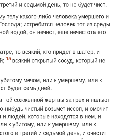
 третий и седьмой день, то не будет чист.
му телу какого-либо человека умершего и
оспода; истребится человек тот из среды
ной водой, он нечист, еще нечистота его
атре, то всякий, кто придет в шатер, и
й;
всякий открытый сосуд, который не
к убитому мечом, или к умершему, или к
ист будет семь дней.
а той сожженной жертвы за грех и нальют
то-нибудь чистый возьмет иссоп, и омочит
ы и людей, которые находятся в нем, и
или к убитому, или к умершему, или к
стого в третий и седьмой день, и очистит