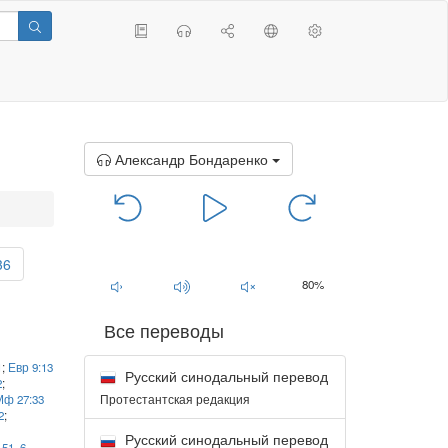
Александр Бондаренко
00:00
/
00:00
36
80%
Все переводы
1
;
Евр 9:13
Русский синодальный перевод
2
;
Протестантская редакция
Мф 27:33
2
;
Русский синодальный перевод
,
51
,
6