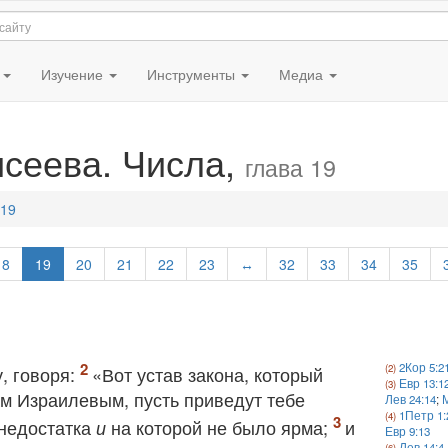
я
Изучение
Инструменты
Медиа
исеева. Числа,
глава 19
 19
18
19
20
21
22
23
↔
32
33
34
35
2Кор 5:2
, говоря:
«Вот устав закона, который
Евр 13:1
ам Израилевым, пусть приведут тебе
Лев 24:14
;
1Петр 1:
 недостатка
на которой не было ярма;
и
и
Евр 9:13
Лев 14:4