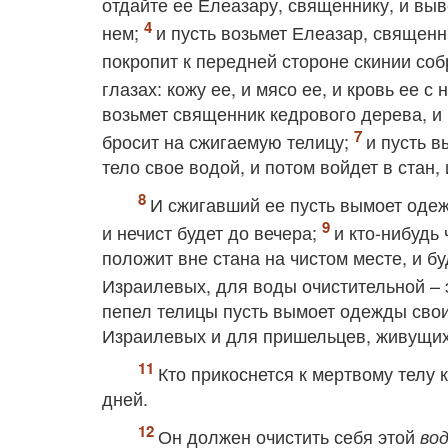
отдайте ее Елеазару, священнику, и выве
нем;
и пусть возьмет Елеазар, священн
покропит к передней стороне скинии соб
глазах: кожу ее, и мясо ее, и кровь ее с 
возьмет священник кедрового дерева, и 
бросит на сжигаемую телицу;
и пусть 
тело свое водой, и потом войдет в стан,
И сжигавший ее пусть вымоет одеж
и нечист будет до вечера;
и кто-нибудь
положит вне стана на чистом месте, и б
Израилевых, для воды очистительной – э
пепел телицы пусть вымоет одежды свои 
Израилевых и для пришельцев, живущих 
Кто прикоснется к мертвому телу 
дней.
Он должен очистить себя этой
во