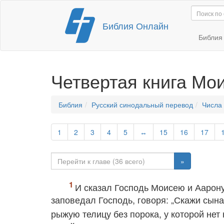
Перейти
Библия Онлайн
к
содержимому
Библи
Четвертая книга Мо
Библия
Русский синодальный перевод
Числа
1
2
3
4
5
↔
15
16
17
»
И сказал Господь Моисею и Аарону
заповедал Господь, говоря: „Скажи сын
рыжую телицу без порока, у которой нет