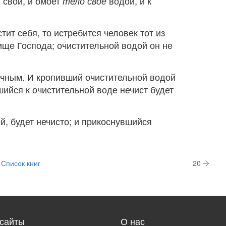
 свои, и омоет
водой, и к
тело свое
стит себя, то истребится человек тот из
ище Господа; очистительной водой он не
вечным. И кропивший очистительной водой
ийся к очистительной воде нечист будет
ый, будет нечисто; и прикоснувшийся
Список книг
20
сайты
О нас