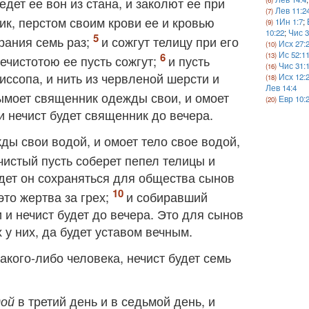
дет ее вон из стана, и заколют ее при
Лев 11:2
ик, перстом своим крови ее и кровью
1Ин 1:7
;
10:22
;
Чис 3
рания семь раз;
и сожгут телицу при его
Исх 27:
Ис 52:1
нечистотою ее пусть сожгут;
и пусть
Чис 31:
иссопа, и нить из червленой шерсти и
Исх 12:
Лев 14:4
вымоет священник одежды свои, и омоет
Евр 10:
 и нечист будет священник до вечера.
ды свои водой, и омоет тело свое водой,
 чистый пусть соберет пепел телицы и
удет он сохраняться для общества сынов
то жертва за грех;
и собиравший
и нечист будет до вечера. Это для сынов
у них, да будет уставом вечным.
какого-либо человека, нечист будет семь
в третий день и в седьмой день, и
дой