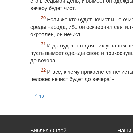
его в седьмой день; и вымоет он одежды
вечеру будет чист.
Если же кто будет нечист и не очи
среды народа, ибо он осквернил святил
окроплен, он нечист.
И да будет это для них уставом 
пусть вымоет одежды свои; и прикоснувш
до вечера.
И все, к чему прикоснется нечист
человек нечист будет до вечера“».
18
Библия Онлайн
Наши 