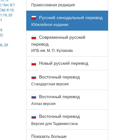
Православная редакция
4
;
Чис 8:7
Евр 9:13
;
1:19
,
23
Русский синодальный перевод
21
Юбилейное издание
1
19
22
;
Современный русский
перевод
26
,
29
ИПБ им. М. П. Кулакова
Новый русский перевод
Восточный перевод
Стандартная версия
Восточный перевод
Аллах версия
Восточный перевод
Версия для Таджикистана
Показать больше