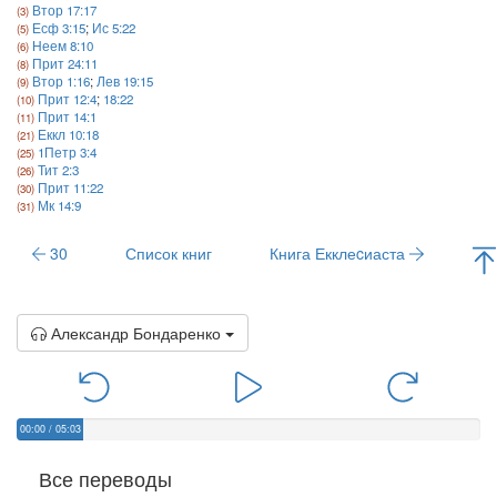
Втор 17:17
Есф 3:15
;
Ис 5:22
Неем 8:10
Прит 24:11
Втор 1:16
;
Лев 19:15
Прит 12:4
;
18:22
Прит 14:1
Еккл 10:18
1Петр 3:4
Тит 2:3
Прит 11:22
Мк 14:9
30
Список книг
Книга Екклеcиаста
Александр Бондаренко
00:00
/
05:03
Все переводы