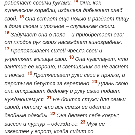
работает своими руками.
Она, как
купеческие корабли, издалека добывает хлеб
свой.
Она встает еще ночью и раздает пищу
в доме своем и урочное – служанкам своим.
Задумает она о поле – и приобретает его;
от плодов рук своих насаждает виноградник.
Препоясывает силой чресла свои и
укрепляет мышцы свои.
Она чувствует, что
занятие ее хорошо, и светильник ее не гаснет
и ночью.
Протягивает руки свои к прялке, и
персты ее берутся за веретено.
Длань свою
она открывает бедному и руку свою подает
нуждающемуся.
Не боится стужи для семьи
своей, потому что вся семья ее одета в
двойные одежды.
Она делает себе ковры;
виссон и пурпур – одежда ее.
Муж ее
известен у ворот, когда сидит со