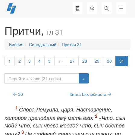
Перейти
к
содержимому
Притчи,
гл 31
Библия
Синодальный
Притчи 31
1
2
3
4
5
↔
27
28
29
30
31
»
30
Книга Екклеcиаста
Слова Лемуила, царя. Наставление,
которое преподала ему мать его:
«Что, сын
мой? Что, сын чрева моего? Что, сын обетов
моих?
Не отдавай женщинам сил твоих, ни