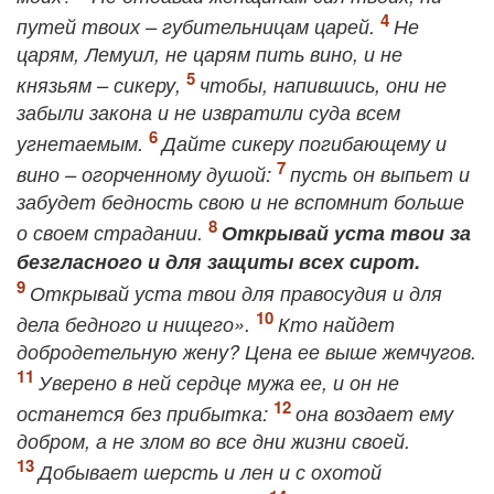
путей твоих – губительницам царей.
Не
царям, Лемуил, не царям пить вино, и не
князьям – сикеру,
чтобы, напившись, они не
забыли закона и не извратили суда всем
угнетаемым.
Дайте сикеру погибающему и
вино – огорченному душой:
пусть он выпьет и
забудет бедность свою и не вспомнит больше
о своем страдании.
Открывай уста твои за
безгласного и для защиты всех сирот.
Открывай уста твои для правосудия и для
дела бедного и нищего».
Кто найдет
добродетельную жену? Цена ее выше жемчугов.
Уверено в ней сердце мужа ее, и он не
останется без прибытка:
она воздает ему
добром, а не злом во все дни жизни своей.
Добывает шерсть и лен и с охотой