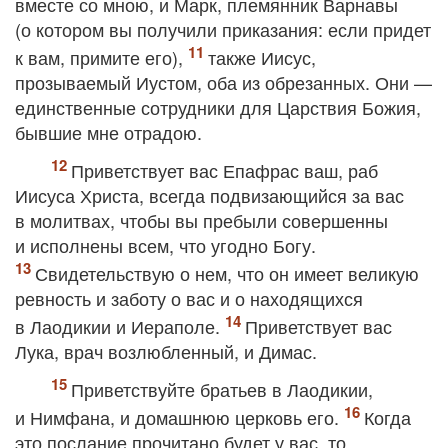
вместе со мною, и Марк, племянник Варнавы
(о котором вы получили приказания: если придет
к вам, примите его),
также Иисус,
прозываемый Иустом, оба из обрезанных. Они —
единственные сотрудники для Царствия Божия,
бывшие мне отрадою.
Приветствует вас Епафрас ваш, раб
Иисуса Христа, всегда подвизающийся за вас
в молитвах, чтобы вы пребыли совершенны
и исполнены всем, что угодно Богу.
Свидетельствую о нем, что он имеет великую
ревность и заботу о вас и о находящихся
в Лаодикии и Иераполе.
Приветствует вас
Лука, врач возлюбленный, и Димас.
Приветствуйте братьев в Лаодикии,
и Нимфана, и домашнюю церковь его.
Когда
это послание прочитано будет у вас, то