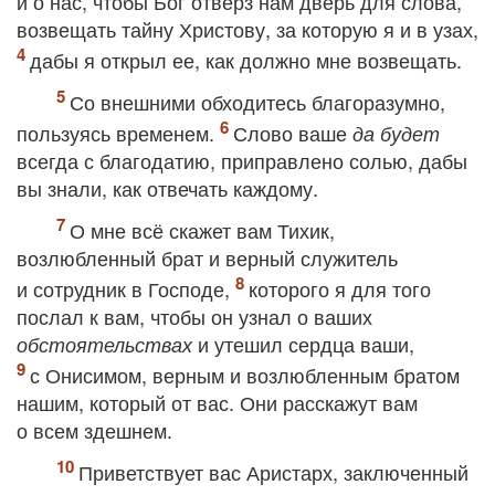
и о нас, чтобы Бог отверз нам дверь для слова,
возвещать тайну Христову, за которую я и в узах,
дабы я открыл ее, как должно мне возвещать.
Со внешними обходитесь благоразумно,
пользуясь временем.
Слово ваше
да будет
всегда с благодатию, приправлено солью, дабы
вы знали, как отвечать каждому.
О мне всё скажет вам Тихик,
возлюбленный брат и верный служитель
и сотрудник в Господе,
которого я для того
послал к вам, чтобы он узнал о ваших
и утешил сердца ваши,
обстоятельствах
с Онисимом, верным и возлюбленным братом
нашим, который от вас. Они расскажут вам
о всем здешнем.
Приветствует вас Аристарх, заключенный