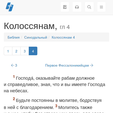
Перейти
к
содержимому
Колоссянам,
гл 4
Библия
Синодальный
Колоссянам 4
1
2
3
4
3
Первое Фессалоникийцам
Господа́, оказывайте рабам должное
и справедливое, зная, что и вы имеете Господа
на небесах.
Будьте постоянны в молитве, бодрствуя
в ней с благодарением.
Молитесь также