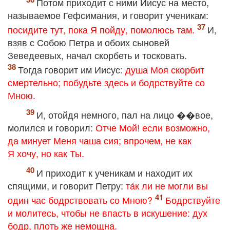
Потом приходит с ними Иисус на место,
называемое Гефсимания, и говорит ученикам:
посидите тут, пока Я пойду, помолюсь там.
И,
взяв с Собою Петра и обоих сыновей
Зеведеевых, начал скорбеть и тосковать.
Тогда говорит им Иисус:
душа Моя скорбит
смертельно; побудьте здесь и бодрствуйте со
Мною.
И, отойдя немного, пал на лицо ��вое,
молился и говорил:
Отче Мой! если возможно,
да минует Меня чаша сия; впрочем, не как
Я хочу, но как Ты.
И приходит к ученикам и находит их
спящими, и говорит Петру:
та́к ли не могли вы
один час бодрствовать со Мною?
Бодрствуйте
и молитесь, чтобы не впасть в искушение: дух
бодр, плоть же немощна.