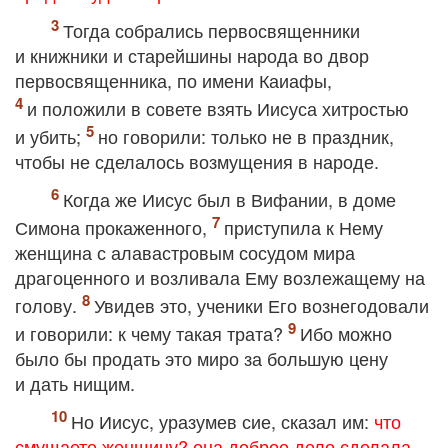
Тогда собрались первосвященники
и книжники и старейшины народа во двор
первосвященника, по имени Каиафы,
и положили в совете взять Иисуса хитростью
и убить;
но говорили: только не в праздник,
чтобы не сделалось возмущения в народе.
Когда же Иисус был в Вифании, в доме
Симона прокаженного,
приступила к Нему
женщина с алавастровым сосудом мира
драгоценного и возливала Ему возлежащему на
голову.
Увидев это, ученики Его вознегодовали
и говорили: к чему такая трата?
Ибо можно
было бы продать это миро за большую цену
и дать нищим.
Но Иисус, уразумев сие, сказал им:
что
смущаете женщину? она доброе дело сделала