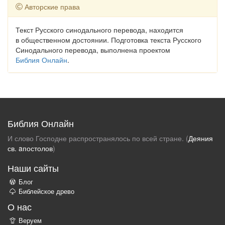
Авторские права
Текст Русского синодального перевода, находится
в общественном достоянии. Подготовка текста Русского
Синодального перевода, выполнена проектом
Библия Онлайн
.
Библия Онлайн
И слово Господне распространялось по всей стране. (
Деяния
св. aпостолов
)
Наши сайты
Блог
Библейское древо
О нас
Веруем