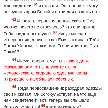
лжесвидетеля
и сказали: Он говорил: «могу
разрушить храм Божий и в три дня создать его».
И, встав, первосвященник сказал Ему:
ничего не отвечаешь? что́ они против
что же
Тебя свидетельствуют?
Иисус молчал.
И первосвященник сказал Ему: заклинаю Тебя
Богом Живым, скажи нам, Ты ли Христос, Сын
Божий?
Иисус говорит ему:
ты сказал; даже
сказываю вам: отныне у́зрите Сына
Человеческого, сидящего одесную Силы
и грядущего на облаках небесных.
Тогда первосвященник разодрал одежды
свои и сказал: Он богохульствует! на что́ еще
нам свидетелей? вот, теперь вы слышали
богохульство Его!
Как вам кажется?