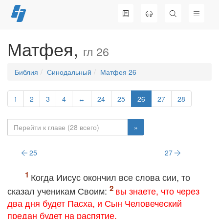
Перейти
к
содержимому
Матфея,
гл 26
Библия
Синодальный
Матфея 26
1
2
3
4
↔
24
25
26
27
28
»
25
27
Когда Иисус окончил все слова сии, то
сказал ученикам Своим:
вы знаете, что через
два дня будет Пасха, и Сын Человеческий
предан будет на распятие.