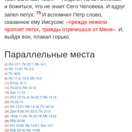
и божиться, что не знает Сего Человека. И вдруг
запел петух.
И вспомнил Петр слово,
сказанное ему Иисусом:
«прежде нежели
пропоет петух, трижды отречешься от Меня».
И,
выйдя вон, плакал горько.
Параллельные места
Ин 13:1
;
Лк 22:1
;
Мк 14:1
Ин 11:47
;
Пс 2:2
Пс 40:8
Ин 11:2
;
12:3
;
Мк 14:3
Втор 15:11
Лк 22:4
;
Мк 14:10
Зах 11:13
Исх 12:15
,
6
;
Лк 22:7
;
Мк 14:12
Лк 22:14
Ин 13:21
;
Мк 14:18
;
Пс 40:10
Дан 9:26
;
Ис 53:3
;
Пс 21:3
1Кор 11:24
;
Лк 22:19
;
Мк 14:22
Мф 20:28
Ин 16:32
;
Мк 14:27
;
Зах 13:7
Мф 28:16
;
Мк 14:28