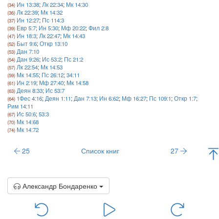
Ин 13:38
;
Лк 22:34
;
Мк 14:30
Лк 22:39
;
Мк 14:32
Ин 12:27
;
Пс 114:3
Евр 5:7
;
Ин 5:30
;
Мф 20:22
;
Фил 2:8
Ин 18:3
;
Лк 22:47
;
Мк 14:43
Быт 9:6
;
Откр 13:10
Дан 7:10
Дан 9:26
;
Ис 53:2
;
Пс 21:2
Лк 22:54
;
Мк 14:53
Мк 14:55
;
Пс 26:12
;
34:11
Ин 2:19
;
Мф 27:40
;
Мк 14:58
Деян 8:33
;
Ис 53:7
1Фес 4:16
;
Деян 1:11
;
Дан 7:13
;
Ин 6:62
;
Мф 16:27
;
Пс 109:1
;
Откр 1:7
;
Рим 14:11
Ис 50:6
;
53:3
Мк 14:68
Мк 14:72
25
Список книг
27
Александр Бондаренко