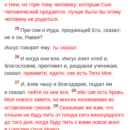
о Нем, но горе тому человеку, которым Сын
Человеческий предается: лучше было бы этому
человеку не родиться.
При сем и Иуда, предающий Его, сказал:
не я ли, Равви́?
говорит ему:
ты сказал.
Иисус
И когда они ели, Иисус взял хлеб и,
благословив, преломил и, раздавая ученикам,
сказал:
приимите, ядите: сие есть Тело Мое.
И, взяв чашу и благодарив, подал им
и сказал:
пейте из нее все,
ибо сие есть Кровь
Моя нового завета, за многих изливаемая во
оставление грехов.
Сказываю же вам, что
отныне не буду пить от плода сего виноградного
до того дня, когда буду пить с вами новое
вино
в Царстве Отца Моего.