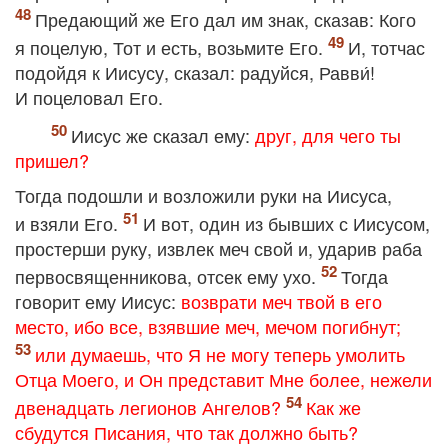
Предающий же Его дал им знак, сказав: Кого
я поцелую, Тот и есть, возьмите Его.
И, тотчас
подойдя к Иисусу, сказал: радуйся, Равви́!
И поцеловал Его.
Иисус же сказал ему:
друг, для чего ты
пришел?
Тогда подошли и возложили руки на Иисуса,
и взяли Его.
И вот, один из бывших с Иисусом,
простерши руку, извлек меч свой и, ударив раба
первосвященникова, отсек ему ухо.
Тогда
говорит ему Иисус:
возврати меч твой в его
место, ибо все, взявшие меч, мечом погибнут;
или думаешь, что Я не могу теперь умолить
Отца Моего, и Он представит Мне более, нежели
двенадцать легионов Ангелов?
Как же
сбудутся Писания, что так должно быть?