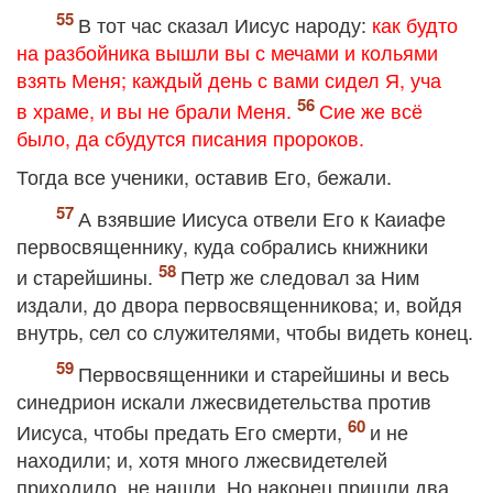
В тот час сказал Иисус народу:
как будто
на разбойника вышли вы с мечами и кольями
взять Меня; каждый день с вами сидел Я, уча
в храме, и вы не брали Меня.
Сие же всё
было, да сбудутся писания пророков.
Тогда все ученики, оставив Его, бежали.
А взявшие Иисуса отвели Его к Каиафе
первосвященнику, куда собрались книжники
и старейшины.
Петр же следовал за Ним
издали, до двора первосвященникова; и, войдя
внутрь, сел со служителями, чтобы видеть конец.
Первосвященники и старейшины и весь
синедрион искали лжесвидетельства против
Иисуса, чтобы предать Его смерти,
и не
находили; и, хотя много лжесвидетелей
приходило, не нашли. Но наконец пришли два