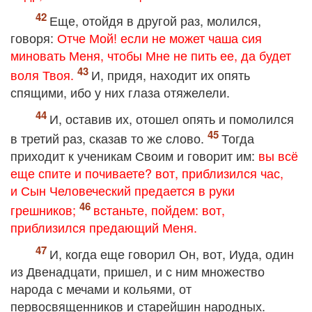
Еще, отойдя в другой раз, молился,
говоря:
Отче Мой! если не может чаша сия
миновать Меня, чтобы Мне не пить ее, да будет
воля Твоя.
И, придя, находит их опять
спящими, ибо у них глаза отяжелели.
И, оставив их, отошел опять и помолился
в третий раз, сказав то же слово.
Тогда
приходит к ученикам Своим и говорит им:
вы всё
еще спите и почиваете? вот, приблизился час,
и Сын Человеческий предается в руки
грешников;
встаньте, пойдем: вот,
приблизился предающий Меня.
И, когда еще говорил Он, вот, Иуда, один
из Двенадцати, пришел, и с ним множество
народа с мечами и кольями, от
первосвященников и старейшин народных.