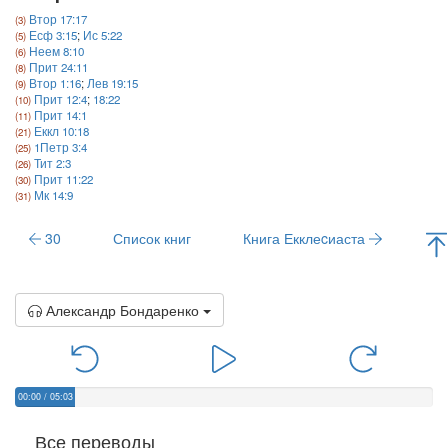
Втор 17:17
Есф 3:15
;
Ис 5:22
Неем 8:10
Прит 24:11
Втор 1:16
;
Лев 19:15
Прит 12:4
;
18:22
Прит 14:1
Еккл 10:18
1Петр 3:4
Тит 2:3
Прит 11:22
Мк 14:9
30
Список книг
Книга Екклеcиаста
Александр Бондаренко
00:00
/
05:03
Все переводы