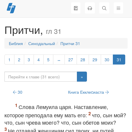
Перейти
к
содержимому
Притчи,
гл 31
Библия
Синодальный
Притчи 31
1
2
3
4
5
↔
27
28
29
30
31
»
30
Книга Екклеcиаста
Слова Лемуила царя. Наставление,
которое преподала ему мать его:
что, сын мой?
что, сын чрева моего? что, сын обетов моих?
Не отдавай женщинам сил твоих, ни путей