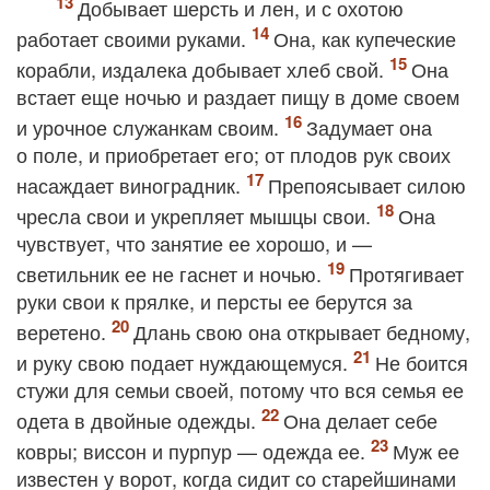
Добывает шерсть и лен, и с охотою
работает своими руками.
Она, как купеческие
корабли, издалека добывает хлеб свой.
Она
встает еще ночью и раздает пищу в доме своем
и урочное служанкам своим.
Задумает она
о поле, и приобретает его; от плодов рук своих
насаждает виноградник.
Препоясывает силою
чресла свои и укрепляет мышцы свои.
Она
чувствует, что занятие ее хорошо, и —
светильник ее не гаснет и ночью.
Протягивает
руки свои к прялке, и персты ее берутся за
веретено.
Длань свою она открывает бедному,
и руку свою подает нуждающемуся.
Не боится
стужи для семьи своей, потому что вся семья ее
одета в двойные одежды.
Она делает себе
ковры; виссон и пурпур — одежда ее.
Муж ее
известен у ворот, когда сидит со старейшинами