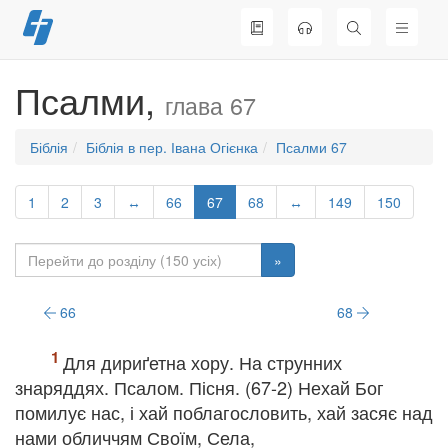
Перейти
до
вмісту
Псалми,
глава 67
Біблія
Біблія в пер. Івана Огієнка
Псалми 67
1
2
3
↔
66
67
68
↔
149
150
»
66
68
Для дириґетна хору. На струнних
знаряддях. Псалом. Пісня. (67-2) Нехай Бог
помилує нас, і хай поблагословить, хай засяє над
нами обличчям Своїм, Села,