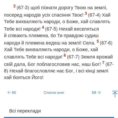
(67-3) щоб пізнати дорогу Твою на землі,
посеред народів усіх спасіння Твоє!
(67-4) Хай
Тебе вихваляють народи, о Боже, хай славлять
Тебе всі народи!
(67-5) Нехай веселяться
й співають племена, бо Ти правдою судиш
народи й племена ведеш на землі! Села.
(67-6)
Хай Тебе вихваляють народи, о Боже, хай
славлять Тебе всі народи!
(67-7) Земля врожай
свій дала, Бог поблагословив нас, наш Бог!
(67-
8) Нехай благословляє нас Бог, і всі кінці землі
хай бояться Його!
66
Список книг
68
Всі переклади