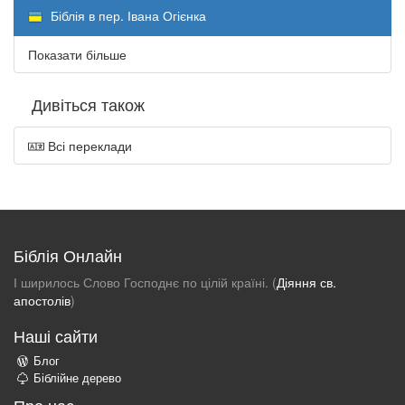
Біблія в пер. Івана Огієнка
Показати більше
Дивіться також
Всі переклади
Біблія Онлайн
І ширилось Слово Господнє по цілій країні. (
Діяння св.
апостолів
)
Наші сайти
Блог
Біблійне дерево