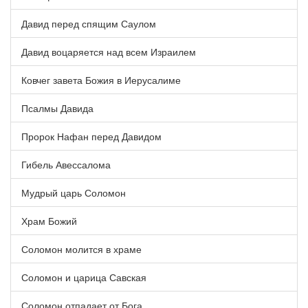
Давид перед спящим Саулом
Давид воцаряется над всем Израилем
Ковчег завета Божия в Иерусалиме
Псалмы Давида
Пророк Нафан перед Давидом
Гибель Авессалома
Мудрый царь Соломон
Храм Божий
Соломон молится в храме
Соломон и царица Савская
Соломон отпадает от Бога