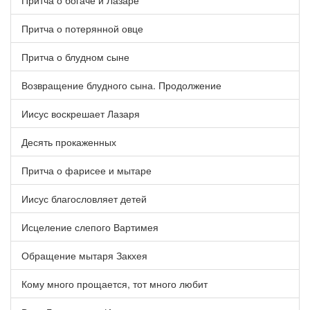
Притча о богаче и Лазаре
Притча о потерянной овце
Притча о блудном сыне
Возвращение блудного сына. Продолжение
Иисус воскрешает Лазаря
Десять прокаженных
Притча о фарисее и мытаре
Иисус благословляет детей
Исцеление слепого Вартимея
Обращение мытаря Закхея
Кому много прощается, тот много любит