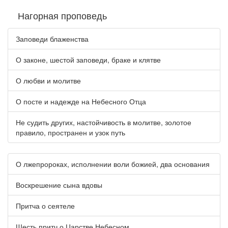
Нагорная проповедь
Заповеди блаженства
О законе, шестой заповеди, браке и клятве
О любви и молитве
О посте и надежде на Небесного Отца
Не судить других, настойчивость в молитве, золотое
правило, пространен и узок путь
О лжепророках, исполнении воли божией, два основания
Воскрешение сына вдовы
Притча о сеятеле
Шесть притч о Царстве Небесном