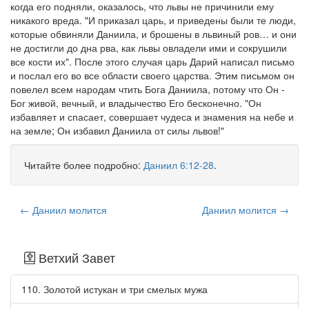
когда его подняли, оказалось, что львы не причинили ему
никакого вреда. "И приказал царь, и приведены были те люди,
которые обвиняли Даниила, и брошены в львиный ров… и они
не достигли до дна рва, как львы овладели ими и сокрушили
все кости их". После этого случая царь Дарий написал письмо
и послал его во все области своего царства. Этим письмом он
повелел всем народам чтить Бога Даниила, потому что Он -
Бог живой, вечный, и владычество Его бесконечно. "Он
избавляет и спасает, совершает чудеса и знамения на небе и
на земле; Он избавил Даниила от силы львов!"
Читайте более подробно:
Даниил 6:12-28
.
← Даниил молится
Даниил молится →
Ветхий Завет
110. Золотой истукан и три смелых мужа