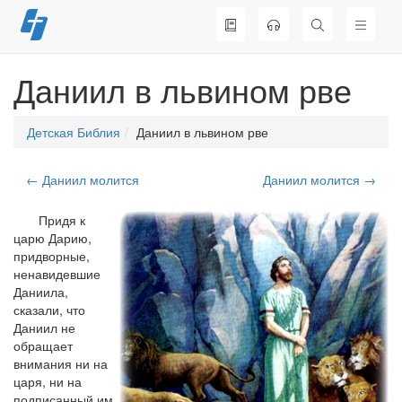
Перейти
к
содержимому
Даниил в львином рве
Детская Библия
Даниил в львином рве
← Даниил молится
Даниил молится →
Придя к
царю Дарию,
придворные,
ненавидевшие
Даниила,
сказали, что
Даниил не
обращает
внимания ни на
царя, ни на
подписанный им