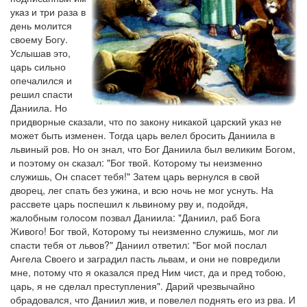
указ и три раза в
день молится
своему Богу.
Услышав это,
царь сильно
опечалился и
решил спасти
Даниила. Но
придворные сказали, что по закону никакой царский указ не
может быть изменен. Тогда царь велел бросить Даниила в
львиный ров. Но он знал, что Бог Даниила был великим Богом,
и поэтому он сказал: "Бог твой. Которому ты неизменно
служишь, Он спасет тебя!" Затем царь вернулся в свой
дворец, лег спать без ужина, и всю ночь не мог уснуть. На
рассвете царь поспешил к львиному рву и, подойдя,
жалобным голосом позвал Даниила: "Даниил, раб Бога
Живого! Бог твой, Которому ты неизменно служишь, мог ли
спасти тебя от львов?" Даниил ответил: "Бог мой послал
Ангела Своего и заградил пасть львам, и они не повредили
мне, потому что я оказался пред Ним чист, да и пред тобою,
царь, я не сделал преступления". Дарий чрезвычайно
обрадовался, что Даниил жив, и повелел поднять его из рва. И