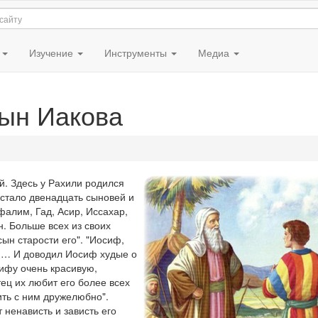
я
Изучение
Инструменты
Медиа
ын Иакова
й. Здесь у Рахили родился
 стало двенадцать сыновей и
фалим, Гад, Асир, Иссахар,
. Больше всех из своих
ын старости его". "Иосиф,
ми… И доводил Иосиф худые о
сифу очень красивую,
тец их любит его более всех
рить с ним дружелюбно".
 ненависть и зависть его