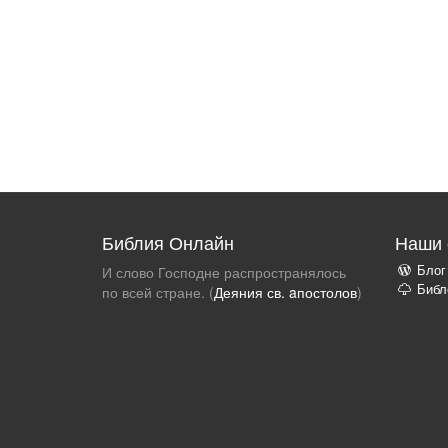
Библия Онлайн
Наши 
Блог
И слово Господне распространялось
Библ
по всей стране. (
Деяния св. aпостолов
)