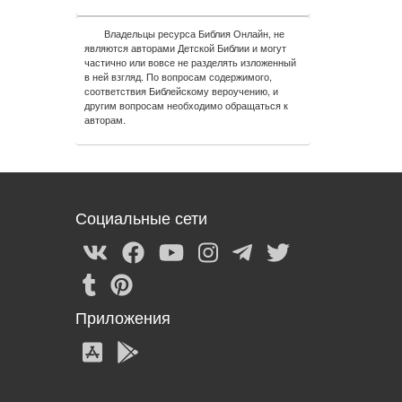
Владельцы ресурса Библия Онлайн, не
являются авторами Детской Библии и могут
частично или вовсе не разделять изложенный
в ней взгляд. По вопросам содержимого,
соответствия Библейскому вероучению, и
другим вопросам необходимо обращаться к
авторам.
Социальные сети
Приложения