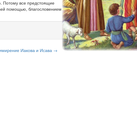
о. Потому все предстоящие
жьей помощью, благословением
имирение Иакова и Исава →