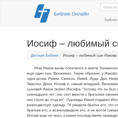
Перейти
Библия Онлайн
к
содержимому
Библи
Иосиф – любимый с
Детская Библия
Иосиф – любимый сын Иакова
Итак Иаков вновь поселился в земле Ханаанско
еще один сын, Вениамин. Таким образом, у Иакова
одна дочка: Рувим, Симеон, Левий, Иуда, Дан, Неф
Завулон, Дина, Иосиф и, самый младший, Вениамин
сыновей Иаков любил Иосифа, "потому что он был с
семнадцати лет, пас скот вместе с братьями свои
них слухи до отца их". Однажды Иаков подарил Ио
разноцветную одежду. "И увидели братья его, что о
братьев его; и возненавидели его, и не могли гово
Иосиф еще не знал, к каким последствиям приведет