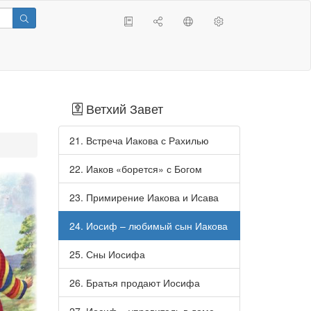
Ветхий Завет
21. Встреча Иакова с Рахилью
22. Иаков «борется» с Богом
23. Примирение Иакова и Исава
24. Иосиф – любимый сын Иакова
25. Сны Иосифа
26. Братья продают Иосифа