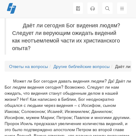
Перейти
к
содержимому
Даёт ли сегодня Бог видения людям?
Следует ли верующим ожидать видений
как неотъемлемой части их христианского
опыта?
Ответы на вопросы
Другие библейские вопросы
Даёт ли с
Может ли Бог сегодня давать видения людям? Да! Даёт ли
Бог людям видения сегодня? Возможно. Следует ли нам
ожидать, что видения станут обыденным делом в нашей
жизни? Нет! Как написано в Библии, Бог неоднократно
общался с людьми через видения – с Иосифом, сыном
Иакова; Соломоном; Исаией; Иезекиилем; Даниилом;
Иосифом, мужем Марии; Петром; Павлом и многими другими.
Пророк Иоиль предсказал увеличение количества видений, и
это было подтверждено апостолом Петром во второй главе
книги Деяний. Важно отметить, что разница между видениями