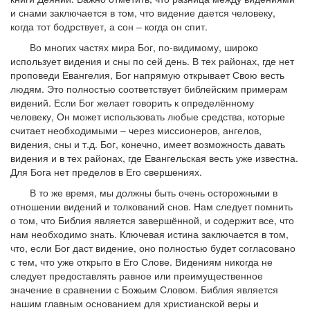
и снами заключается в том, что видение дается человеку,
когда тот бодрствует, а сон – когда он спит.
Во многих частях мира Бог, по-видимому, широко
использует видения и сны по сей день. В тех районах, где нет
проповеди Евангелия, Бог напрямую открывает Свою весть
людям. Это полностью соответствует библейским примерам
видений. Если Бог желает говорить к определённому
человеку, Он может использовать любые средства, которые
считает необходимыми – через миссионеров, ангелов,
видения, сны и т.д. Бог, конечно, имеет возможность давать
видения и в тех районах, где Евангельская весть уже известна.
Для Бога нет пределов в Его свершениях.
В то же время, мы должны быть очень осторожными в
отношении видений и толкований снов. Нам следует помнить
о том, что Библия является завершённой, и содержит все, что
нам необходимо знать. Ключевая истина заключается в том,
что, если Бог даст видение, оно полностью будет согласовано
с тем, что уже открыто в Его Слове. Видениям никогда не
следует предоставлять равное или преимущественное
значение в сравнении с Божьим Словом. Библия является
нашим главным основанием для христианской веры и