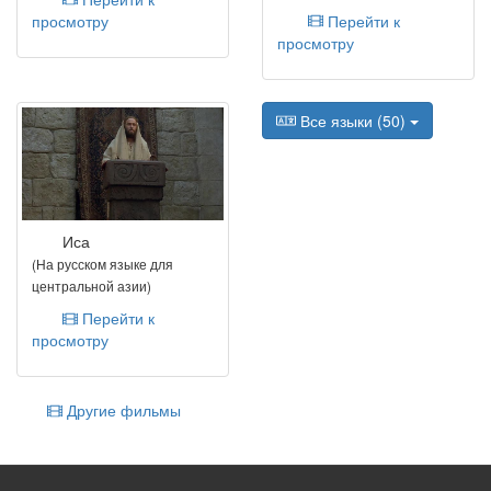
просмотру
Перейти к
просмотру
Все языки (50)
Иса
(На русском языке для
центральной азии)
Перейти к
просмотру
Другие фильмы