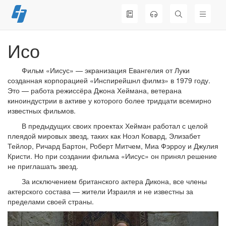
Перейти
к
содержимому
Исо
Фильм «Иисус» — экранизация Евангелия от Луки
созданная корпорацией «Инспирейшнл филмз» в 1979 году.
Это — работа режиссёра Джона Хеймана, ветерана
киноиндустрии в активе у которого более тридцати всемирно
известных фильмов.
В предыдущих своих проектах Хейман работал с целой
плеядой мировых звезд, таких как Ноэл Ковард, Элизабет
Тейлор, Ричард Бартон, Роберт Митчем, Миа Фэрроу и Джулия
Кристи. Но при создании фильма «Иисус» он принял решение
не приглашать звезд.
За исключением британского актера Дикона, все члены
актерского состава — жители Израиля и не известны за
пределами своей страны.