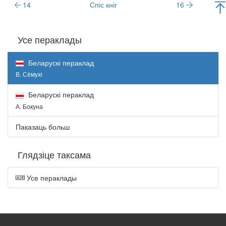
14
Спіс кніг
16
Усе пераклады
Беларускі пераклад
В. Сёмухі
Беларускі пераклад
А. Бокуна
Паказаць больш
Глядзіце таксама
Усе пераклады