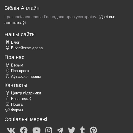
Біблія Анлайн
І разносілася слова Госпадава праз усю краіну. (
Дзеі сьв.
апосталаў
)
Нашы сайты
Блог
Біблейскае дрэва
Пра нас
Верым
Пра праект
Аўтарскія правы
Кантакты
Центр підтримки
База ведаў
Пошта
Форум
Соціальні мережі