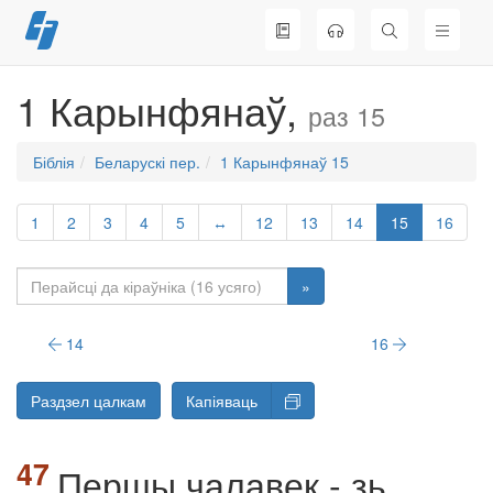
Перайсці
да
змесціва
1 Карынфянаў,
раз 15
Біблія
Беларускі пер.
1 Карынфянаў 15
1
2
3
4
5
↔
12
13
14
15
16
»
14
16
Раздзел цалкам
Капіяваць
Першы чалавек - зь