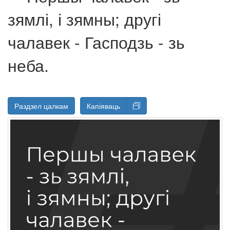
зямлі, і зямны; другі
чалавек - Гасподзь - зь
неба.
Раздзел цалкам
Капіяваць