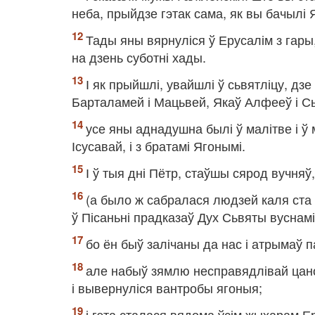
неба, прыйдзе гэтак сама, як вы бачылі Я
Тады яны вярнуліся ў Ерусалім з гары
на дзень суботні хады.
І як прыйшлі, увайшлі ў сьвятліцу, дзе 
Барталамей і Мацьвей, Якаў Алфееў і Сы
усе яны аднадушна былі ў малітве і ў
Ісусавай, і з братамі Ягонымі.
І ў тыя дні Пётр, стаўшы сярод вучняў,
(а было ж сабралася людзей каля ста 
ў Пісаньні прадказаў Дух Сьвяты вуснамі 
бо ён быў залічаны да нас і атрымаў п
але набыў зямлю несправядлівай цаною
і вывернуліся вантробы ягоныя;
і гэта сталася вядома ўсім жыхарам Е