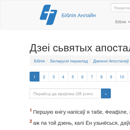
Перайсці
Біблія Анлайн
да
змесціва
Біблія
Дзеі сьвятых апост
Біблія
Беларускі пераклад
Дзеянні Апосталаў
1
2
3
4
5
6
7
8
9
10
»
Першую кнігу напісаў я табе, Феафіле, п
аж па той дзень, калі Ён узьнёсься, д