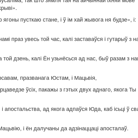
крыві».
 ягоны пусткаю стане, і ў ім хай жывога ня будзе», і:
намі праз увесь той час, калі заставаўся і гутарыў з н
ой дзень, калі Ён узьнёсься ад нас, быў разам з на
арсавам, празванага Юстам, і Мацьвія,
Сэрцаведзе ўсіх, пакажы з гэтых двух аднаго, якога Ты
і апостальства, ад якога адпаўся Юда, каб ісьці ў св
 Мацьвію, і ён далучаны да адзінаццаці апосталаў.