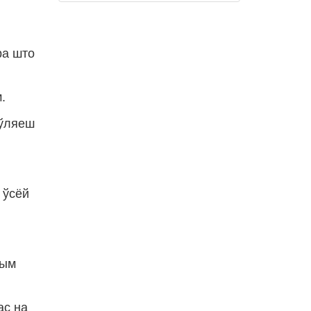
ра што
.
аўляеш
 ўсёй
лым
ас на