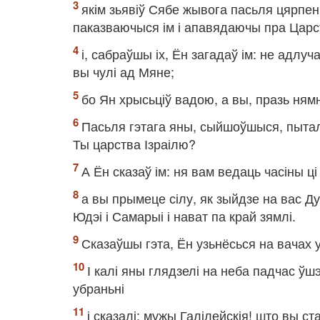
якім зьявіў Сябе жывога пасьля цярпен
паказваючыся ім і апавядаючы пра Царс
і, сабраўшы іх, Ён загадаў ім: не адлу
вы чулі ад Мяне;
бо Ян хрысьціў вадою, а вы, празь ня
Пасьля гэтага яны, сыйшоўшыся, пыталі
Ты царства Ізраілю?
А Ён сказаў ім: ня вам ведаць часіны ц
а вы прымеце сілу, як зыйдзе на вас Ду
Юдэі і Самарыі і нават па край зямлі.
Сказаўшы гэта, Ён узьнёсься на вачах у і
І калі яны глядзелі на неба падчас ўш
убраньні
і сказалі: мужы Галілейскія! што вы ст