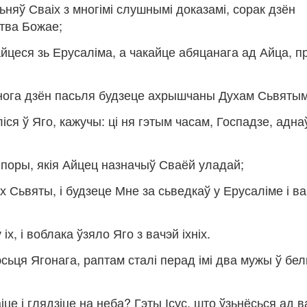
ьняў Сваіх з многімі слушнымі доказамі, сорак дзён
тва Божае;
чайцеся зь Ерусаліма, а чакайце абяцанага ад Айца, п
многа дзён пасьля будзеце ахрышчаны Духам Сьвятым
ся ў Яго, кажучы: ці ня гэтым часам, Госпадзе, адн
і поры, якія Айцец назначыў Сваёй уладай;
х Сьвяты, і будзеце Мне за сьведкаў у Ерусаліме і ва
х, і воблака ўзяло Яго з вачэй іхніх.
эсьця Ягонага, раптам сталі перад імі два мужы ў бе
аіце і глядзіце на неба? Гэты Ісус, што ўзьнёсься ад в