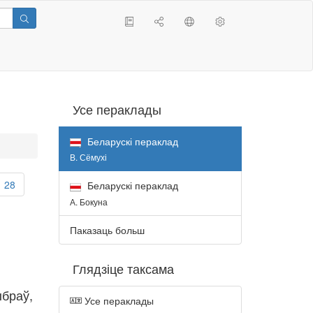
Усе пераклады
Беларускі пераклад
В. Сёмухі
28
Беларускі пераклад
А. Бокуна
Паказаць больш
Глядзіце таксама
ыбраў,
Усе пераклады