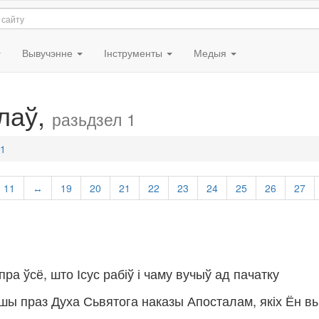
Вывучэнне
Інструменты
Медыя
алаў,
разьдзел 1
 1
11
↔
19
20
21
22
23
24
25
26
27
ра ўсё, што Ісус рабіў і чаму вучыў ад пачатку
аўшы праз Духа Сьвятога наказы Апосталам, якіх Ён в