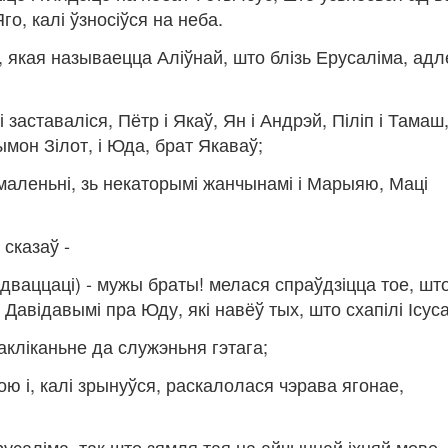
го, калі ўзносіўся на неба.
, якая называецца Аліўнай, што блізь Ерусаліма, ад
і заставаліся, Пётр і Якаў, Ян і Андрэй, Піліп і Тамаш
мон Зілот, і Юда, брат Якаваў;
 маленьні, зь некаторымі жанчынамі і Марыяю, Маці
 сказаў -
дваццаці) - мужы браты! мелася спраўдзіцца тое, шт
Давідавымі пра Юду, які навёў тых, што схапілі Ісуса
акліканьне да служэньня гэтага;
 і, калі зрынуўся, раскалолася чэрава ягонае,
русаліма, так што зямля тая на айчыннай іхняй мове