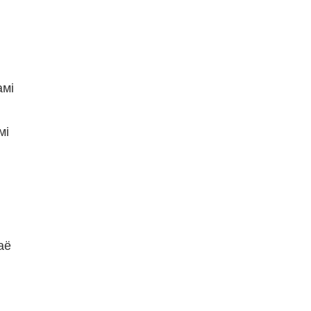
амі
мі
аё