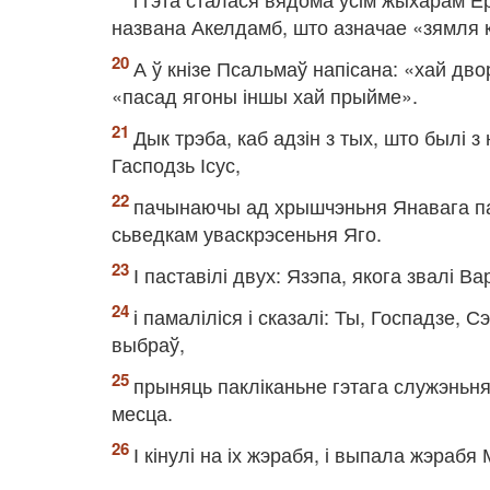
названа Акелдамб, што азначае «зямля 
А ў кнізе Псальмаў напісана: «хай двор
«пасад ягоны іншы хай прыйме».
Дык трэба, каб адзін з тых, што былі з 
Гасподзь Ісус,
пачынаючы ад хрышчэньня Янавага па т
сьведкам уваскрэсеньня Яго.
І паставілі двух: Язэпа, якога звалі В
і памаліліся і сказалі: Ты, Госпадзе, 
выбраў,
прыняць пакліканьне гэтага служэньня 
месца.
І кінулі на іх жэрабя, і выпала жэрабя