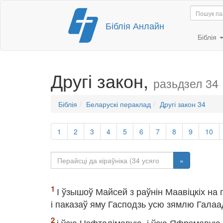
Перайсці
Біблія Анлайн
да
змесціва
Біблія
Другі закон,
разьдзел 34
Біблія
Беларускі пераклад
Другі закон 34
1
2
3
4
5
6
7
8
9
10
»
І ўзышоў Майсей з раўнін Маавіцкіх на
і паказаў яму Гасподзь усю зямлю Галаа
і ўсю Нэфталімавую, і ўсю Яфрэмавую 