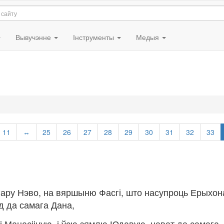
Вывучэнне
Інструменты
Медыя
11
↔
25
26
27
28
29
30
31
32
33
 гару Нэво, на вяршыню Фасгі, што насупроць Ерыхон
д да самага Дана,
і Манасііную, і ўсю зямлю Юдавую, нават да самага