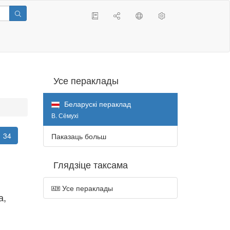
Усе пераклады
Беларускі пераклад
В. Сёмухі
34
Паказаць больш
Глядзіце таксама
Усе пераклады
а,