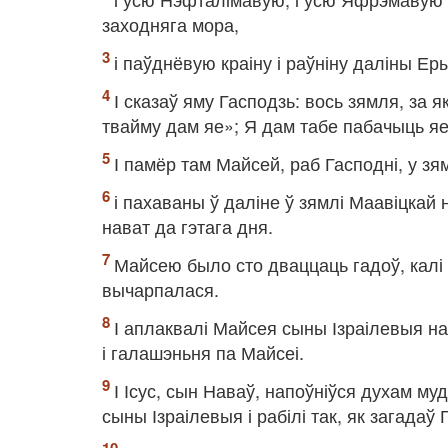
заходняга мора,
і паўднёвую краіну і раўніну даліны Ер
І сказаў яму Гасподзь: вось зямля, за 
твайму дам яе»; Я дам табе пабачыць яе 
І памёр там Майсей, раб Гасподні, у з
і пахаваны ў даліне ў зямлі Маавіцкай 
нават да гэтага дня.
Майсею было сто дваццаць гадоў, калі 
вычарпалася.
І аплаквалі Майсея сыны Ізраілевыя на 
і галашэньня па Майсеі.
І Ісус, сын Наваў, напоўніўся духам муд
сыны Ізраілевыя і рабілі так, як загадаў