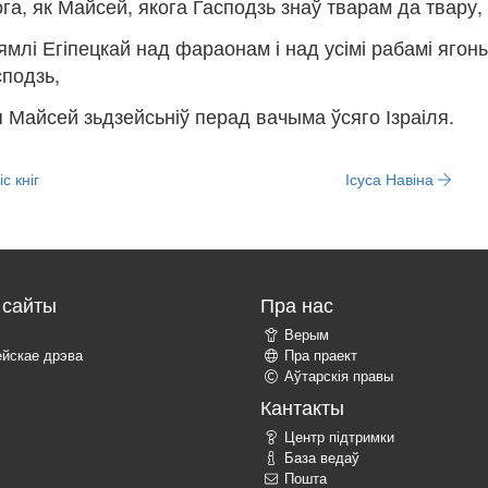
ога, як Майсей, якога Гасподзь знаў тварам да твару,
 зямлі Егіпецкай над фараонам і над усімі рабамі ягон
сподзь,
кія Майсей зьдзейсьніў перад вачыма ўсяго Ізраіля.
с кніг
Ісуса Навіна
сайты
Пра нас
Верым
ейскае дрэва
Пра праект
Аўтарскія правы
Кантакты
Центр підтримки
База ведаў
Пошта