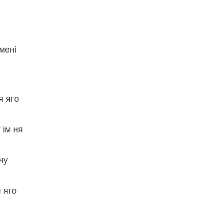
мені
я яго
 ім ня
чу
я яго