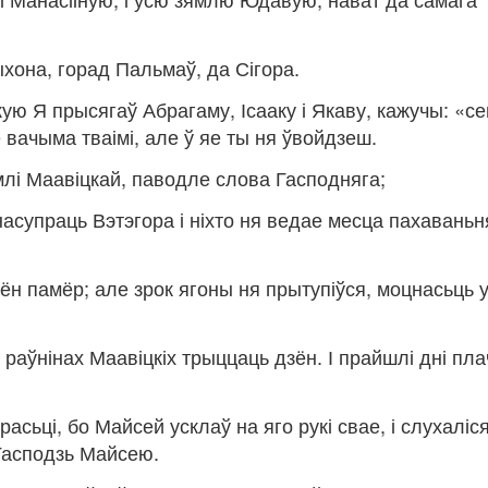
ыхона, горад Пальмаў, да Сігора.
якую Я прысягаў Абрагаму, Ісааку і Якаву, кажучы: «се
вачыма тваімі, але ў яе ты ня ўвойдзеш.
ямлі Маавіцкай, паводле слова Гасподняга;
насупраць Вэтэгора і ніхто ня ведае месца пахаваньн
ён памёр; але зрок ягоны ня прытупіўся, моцнасьць у
раўнінах Маавіцкіх трыццаць дзён. І прайшлі дні пла
расьці, бо Майсей усклаў на яго рукі свае, і слухаліс
 Гасподзь Майсею.