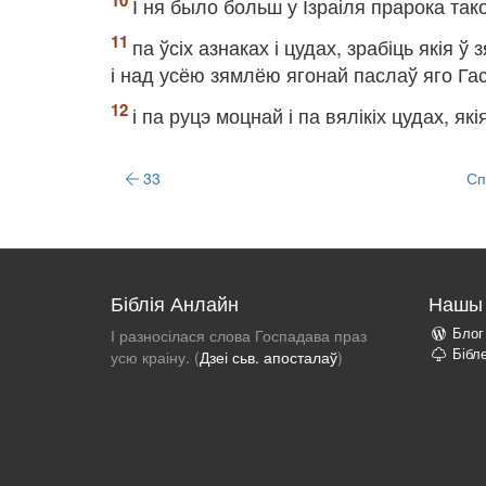
І ня было больш у Ізраіля прарока так
па ўсіх азнаках і цудах, зрабіць якія ў
і над усёю зямлёю ягонай паслаў яго Га
і па руцэ моцнай і па вялікіх цудах, я
33
Спі
Біблія Анлайн
Нашы 
Блог
І разносілася слова Госпадава праз
Бібл
усю краіну. (
Дзеі сьв. апосталаў
)