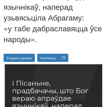
язычнікаў, наперад
узьвясьціла Абрагаму:
«у табе дабраславяцца ўсе
народы».
Раздзел цалкам
Капіяваць