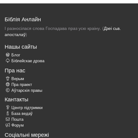
Біблія Анлайн
І разносілася слова Госпадава праз усю краіну. (
Дзеі сьв.
апосталаў
)
Нашы сайты
Блог
Біблейскае дрэва
Пра нас
Верым
Пра праект
Аўтарскія правы
Кантакты
Центр підтримки
База ведаў
Пошта
Форум
Соціальні мережі