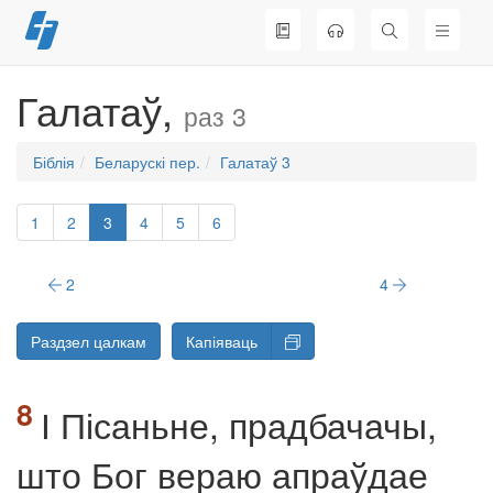
Перайсці
да
змесціва
Галатаў,
раз 3
Біблія
Беларускі пер.
Галатаў 3
1
2
3
4
5
6
2
4
Раздзел цалкам
Капіяваць
І Пісаньне, прадбачачы,
што Бог вераю апраўдае