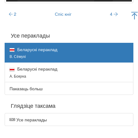
2
Спіс кніг
4
Усе пераклады
Беларускі пераклад
В. Сёмухі
Беларускі пераклад
А. Бокуна
Паказаць больш
Глядзіце таксама
Усе пераклады