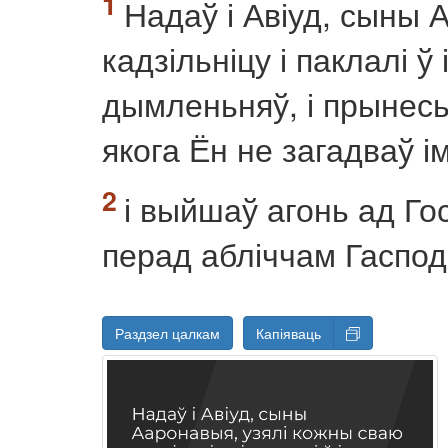
Надаў і Авіуд, сыны 
кадзільніцу і паклалі ў 
дымленьняў, і прынесь
якога Ён не загадваў ім
і выйшаў агонь ад Гос
перад абліччам Гаспод
Раздзел цалкам
Капіяваць