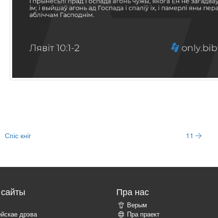
Спіс кніг
11
сайты
Пра нас
Верым
ейскае дрэва
Пра праект