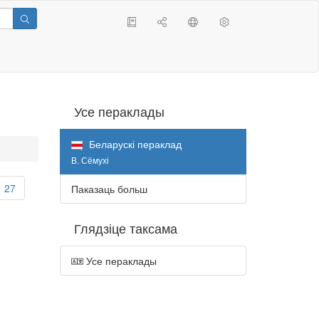
Усе пераклады
Беларускі пераклад
В. Сёмухі
27
Паказаць больш
Глядзіце таксама
Усе пераклады