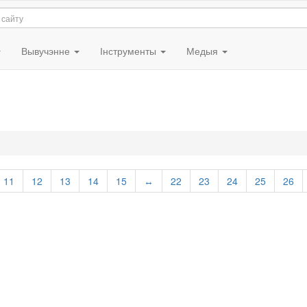
Вывучэнне
Інструменты
Медыя
11
12
13
14
15
↔
22
23
24
25
26