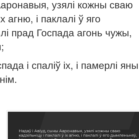
Ааронавыя, узялі кожны сваю
іх агню, і паклалі ў яго
лі прад Госпада агонь чужы,
;
пада і спаліў іх, і памерлі яны
нім.