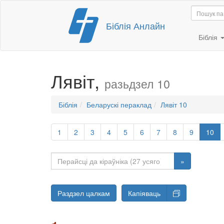
Перайсці
Біблія Анлайн
да
змесціва
Біблія
Лявіт,
разьдзел 10
Біблія
Беларускі пераклад
Лявіт 10
1
2
3
4
5
6
7
8
9
10
»
Раздзел цалкам
Капіяваць