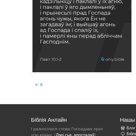
9
Біблія Анлайн
Нашы 
Блог
І разносілася слова Госпадава праз
Бібл
усю краіну. (
Дзеі сьв. апосталаў
)