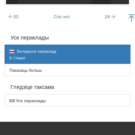
22
Спіс кніг
24
Усе пераклады
Беларускі пераклад
В. Сёмухі
Паказаць больш
Глядзіце таксама
Усе пераклады