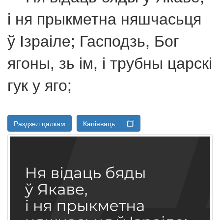
і ня прыкметна няшчасьця
ў Ізраіле; Гасподзь, Бог
ягоны, зь ім, і трубны царскі
гук у яго;
Раздзел цалкам
Капіяваць