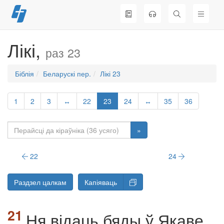
Перайсці
да
змесціва
Лікі,
раз 23
Біблія
Беларускі пер.
Лікі 23
1
2
3
↔
22
23
24
↔
35
36
»
22
24
Раздзел цалкам
Капіяваць
Ня відаць бяды ў Якаве,