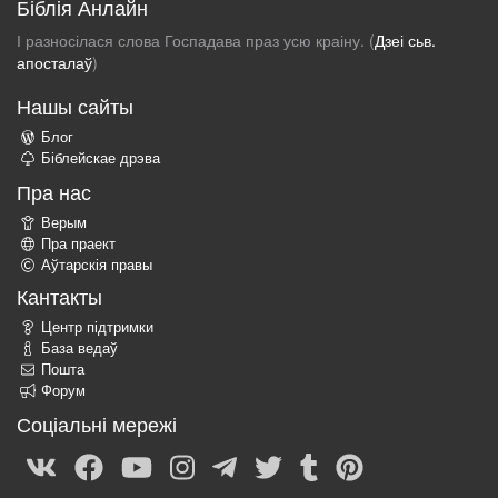
Біблія Анлайн
І разносілася слова Госпадава праз усю краіну. (
Дзеі сьв.
апосталаў
)
Нашы сайты
Блог
Біблейскае дрэва
Пра нас
Верым
Пра праект
Аўтарскія правы
Кантакты
Центр підтримки
База ведаў
Пошта
Форум
Соціальні мережі