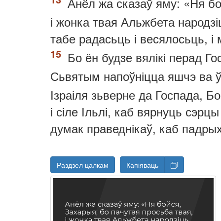
Анёл жа сказаў яму: «Ня бо
і жонка твая Альжбета народзіц
табе радасьць і весялосьць, і
Бо ён будзе вялікі перад Госп
Сьвятым напоўніцца яшчэ ва ў
Ізраіля зьверне да Госпада, Бог
і сіле Ільлі, каб вярнуць сэр
думак праведнікаў, каб падры
Раздзел цалкам
Капіяваць