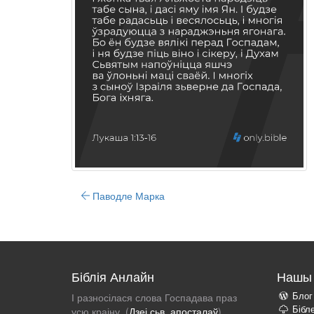
Паводле Марка
Біблія Анлайн
Нашы 
Блог
І разносілася слова Госпадава праз
Бібл
усю краіну. (
Дзеі сьв. апосталаў
)