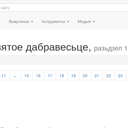
Вывучэнне
Інструменты
Медыя
вятое дабравесьце,
разьдзел 1
11
↔
15
16
17
18
19
20
21
22
23