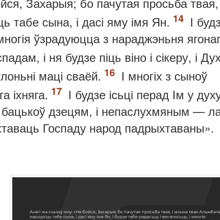
йся, Захарыя; бо пачутая просьба твая,
ь табе сына, і дасі яму імя Ян.
І буд
 многія ўзрадуюцца з нараджэньня ягонаг
адам, і ня будзе піць віно і сікеру, і Ду
лоньні маці сваёй.
І многіх з сыноў
а іхняга.
І будзе ісьці перад Ім у дух
цы бацькоў дзецям, і непаслухмяным — л
хтаваць Госпаду народ падрыхтаваны».