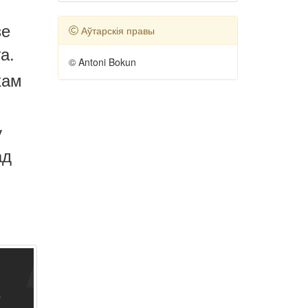
зе
Аўтарскія правы
а.
© Antoni Bokun
хам
у
ад