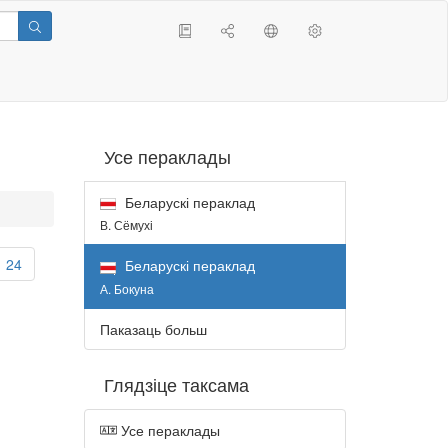
Усе пераклады
Беларускі пераклад
В. Сёмухі
24
Беларускі пераклад
А. Бокуна
Паказаць больш
Глядзіце таксама
Усе пераклады