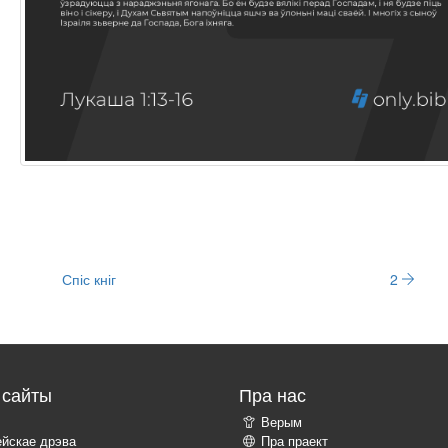
Спіс кніг
2
сайты
Пра нас
Верым
ейскае дрэва
Пра праект