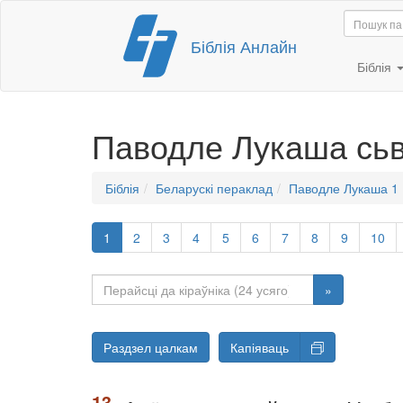
Перайсці
Біблія Анлайн
да
змесціва
Біблія
Паводле Лукаша сь
Біблія
Беларускі пераклад
Паводле Лукаша 1
1
2
3
4
5
6
7
8
9
10
»
Раздзел цалкам
Капіяваць