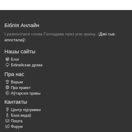
Біблія Анлайн
І разносілася слова Госпадава праз усю краіну. (
Дзеі сьв.
апосталаў
)
Нашы сайты
Блог
Біблейскае дрэва
Пра нас
Верым
Пра праект
Аўтарскія правы
Кантакты
Центр підтримки
База ведаў
Пошта
Форум