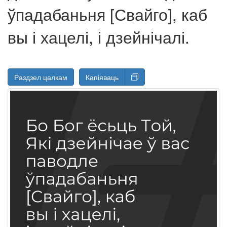
ўпадабаньня [Свайго], каб
вы і хацелі, і дзейнічалі.
Раздзел цалкам
Капіяваць