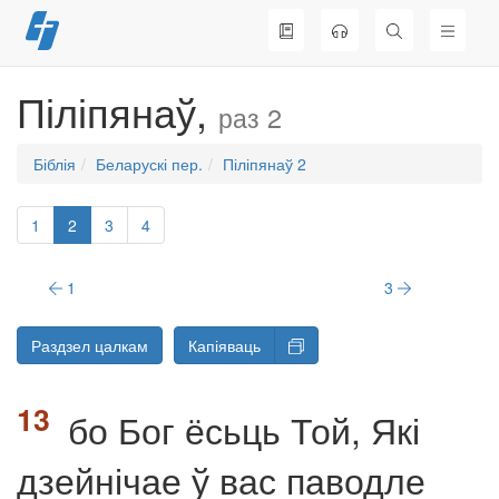
Перайсці
да
змесціва
Піліпянаў,
раз 2
Біблія
Беларускі пер.
Піліпянаў 2
1
2
3
4
1
3
Раздзел цалкам
Капіяваць
бо Бог ёсьць Той, Які
дзейнічае ў вас паводле