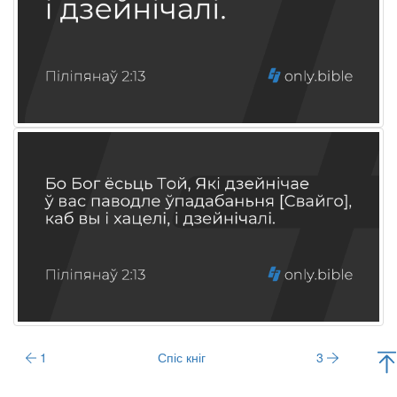
1
Спіс кніг
3