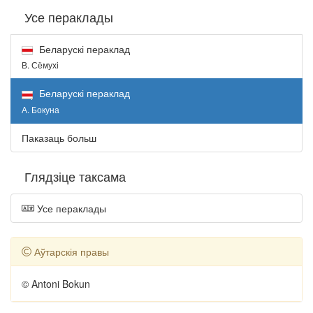
Усе пераклады
Беларускі пераклад
В. Сёмухі
Беларускі пераклад
А. Бокуна
Паказаць больш
Глядзіце таксама
Усе пераклады
Аўтарскія правы
© Antoni Bokun